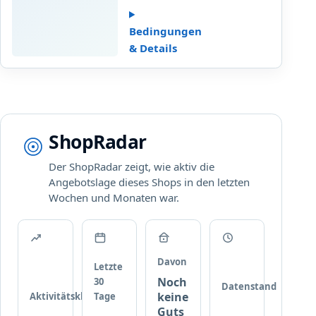
a
z
u
u
Bedingungen
s
3
& Details
g
0
e
%
w
R
ä
a
h
b
l
ShopRadar
a
t
t
e
Der ShopRadar zeigt, wie aktiv die
t
M
Angebotslage dieses Shops in den letzten
a
a
Wochen und Monaten war.
u
r
f
k
a
e
u
n
s
Davon
Letzte
b
g
Noch
30
e
Datenstand
e
keine
Aktivitätsklasse
Tage
i
w
Guts