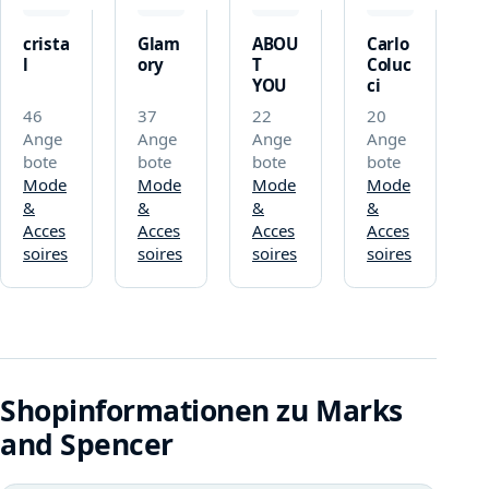
crista
Glam
ABOU
Carlo
l
ory
T
Coluc
YOU
ci
46
37
22
20
Ange
Ange
Ange
Ange
bote
bote
bote
bote
Mode
Mode
Mode
Mode
&
&
&
&
Acces
Acces
Acces
Acces
soires
soires
soires
soires
Shopinformationen zu Marks
and Spencer