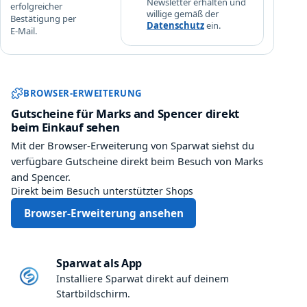
Newsletter erhalten und
erfolgreicher
willige gemäß der
Bestätigung per
Datenschutz
ein.
E-Mail.
Sparwat Browser-Erweiterung und
BROWSER-ERWEITERUNG
Gutscheine für Marks and Spencer direkt
beim Einkauf sehen
Mit der Browser-Erweiterung von Sparwat siehst du
verfügbare Gutscheine direkt beim Besuch von Marks
and Spencer.
Direkt beim Besuch unterstützter Shops
Browser-Erweiterung ansehen
Sparwat als App
Installiere Sparwat direkt auf deinem
Startbildschirm.