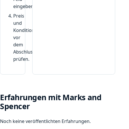
t
eingeben.
w
i
Preis
r
und
d
Konditionen
“
vor
dem
Abschluss
prüfen.
Erfahrungen mit Marks and
Spencer
Noch keine veröffentlichten Erfahrungen.