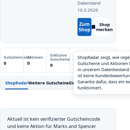
Datenstand
10.3.2026
Zum
Shop
Shop
merken
Letzte
Exklusive
Gutscheinprüfung
ShopRadar zeigt, wie reg
Gutscheincodes
Aktionen
ShopRadar
Gutscheine
Noch keine
0
0
Gutscheine und Aktionen 
noch keine Daten
0
Prüfung
in unserem Datenbestand 
ist keine Kundenbewertun
Garantie dafür, dass ein e
ShopRadar
Weitere Gutscheine
Einlösen
Bedingungen
FAQ
Ähn
funktioniert.
Aktuell ist kein verifizierter Gutscheincode
und keine Aktion für Marks and Spencer