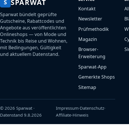
SPARWAT
S
Kontakt
Al
Sparwat bündelt geprüfte
Newsletter
Bl
Gutscheine, Rabattcodes und
Angebote aus veröffentlichten
Prüfmethodik
W
Onlineshops — von Mode und
Magazin
C
Technik bis Reise und Wohnen,
mit Bedingungen, Gültigkeit
Browser-
Si
und aktuellem Datenstand.
Erweiterung
Sparwat-App
Gemerkte Shops
Sitemap
© 2026 Sparwat
·
Impressum
·
Datenschutz
·
Datenstand
9.8.2026
Affiliate-Hinweis