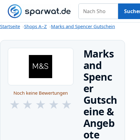
Nach Shop suchen
Gutscheine
Shops A–Z
Kategorien
Magazin
Suche
Startseite
Startseite
Shops A–Z
Marks and Spencer Gutschein
Marks
and
Spenc
er
Noch keine Bewertungen
Gutsch
★
★
★
★
★
eine &
★
★
★
★
★
Angeb
ote