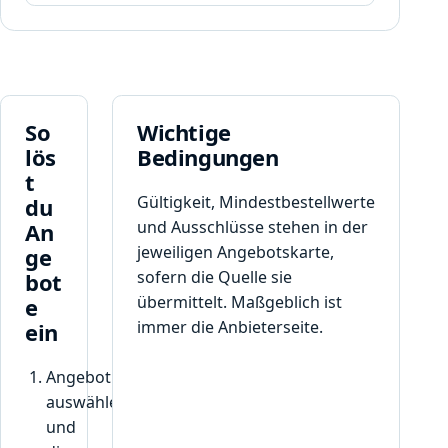
r
t
I
s
h
c
n
h
e
e
n
i
So
Wichtige
n
n
lös
Bedingungen
a
c
t
c
o
Gültigkeit, Mindestbestellwerte
du
h
d
d
und Ausschlüsse stehen in der
An
e
e
jeweiligen Angebotskarte,
ge
,
m
sofern die Quelle sie
bot
d
K
übermittelt. Maßgeblich ist
e
e
l
r
immer die Anbieterseite.
ein
i
I
c
h
Angebot
k
n
auswählen
a
e
n
und
n
g