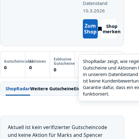
Datenstand
10.3.2026
Zum
Shop
Shop
merken
Letzte
Exklusive
Gutscheinprüfung
ShopRadar zeigt, wie reg
Gutscheincodes
Aktionen
ShopRadar
Gutscheine
Noch keine
0
0
Gutscheine und Aktionen 
noch keine Daten
0
Prüfung
in unserem Datenbestand 
ist keine Kundenbewertun
Garantie dafür, dass ein e
ShopRadar
Weitere Gutscheine
Einlösen
Bedingungen
FAQ
Ähn
funktioniert.
Aktuell ist kein verifizierter Gutscheincode
und keine Aktion für Marks and Spencer