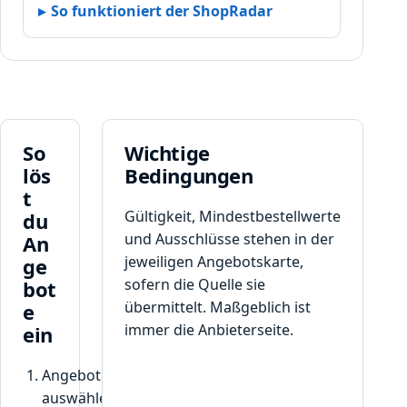
G
So funktioniert der ShopRadar
u
t
s
c
h
e
i
So
Wichtige
n
lös
Bedingungen
c
t
o
Gültigkeit, Mindestbestellwerte
du
d
und Ausschlüsse stehen in der
An
e
jeweiligen Angebotskarte,
ge
,
sofern die Quelle sie
bot
d
übermittelt. Maßgeblich ist
e
e
r
immer die Anbieterseite.
ein
I
h
Angebot
n
auswählen