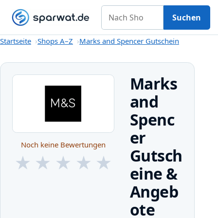
Nach Shop suchen
Gutscheine
Shops A–Z
Kategorien
Magazin
Suchen
Startseite
Startseite
Shops A–Z
Marks and Spencer Gutschein
Marks
and
Spenc
er
Noch keine Bewertungen
Gutsch
★
★
★
★
★
eine &
★
★
★
★
★
Angeb
ote