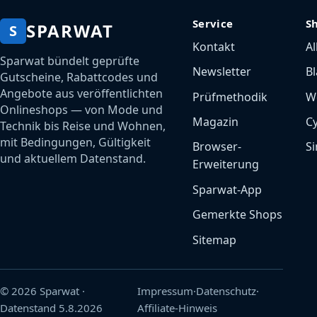
Service
S
SPARWAT
S
Kontakt
Al
Sparwat bündelt geprüfte
Newsletter
Bl
Gutscheine, Rabattcodes und
Angebote aus veröffentlichten
Prüfmethodik
W
Onlineshops — von Mode und
Magazin
C
Technik bis Reise und Wohnen,
mit Bedingungen, Gültigkeit
Browser-
Si
und aktuellem Datenstand.
Erweiterung
Sparwat-App
Gemerkte Shops
Sitemap
© 2026 Sparwat
·
Impressum
·
Datenschutz
·
Datenstand
5.8.2026
Affiliate-Hinweis