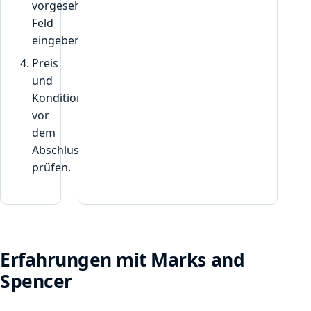
vorgesehenen
g
Feld
t
eingeben.
w
i
Preis
r
und
d
Konditionen
“
vor
dem
Abschluss
prüfen.
Erfahrungen mit Marks and
Spencer