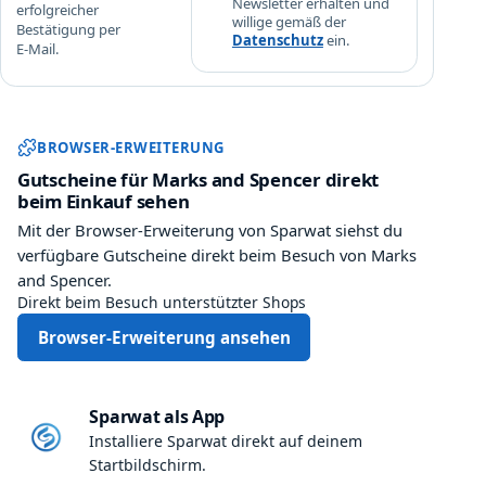
Newsletter erhalten und
erfolgreicher
willige gemäß der
Bestätigung per
Datenschutz
ein.
E-Mail.
Sparwat Browser-Erweiterung und
BROWSER-ERWEITERUNG
Gutscheine für Marks and Spencer direkt
beim Einkauf sehen
Mit der Browser-Erweiterung von Sparwat siehst du
verfügbare Gutscheine direkt beim Besuch von Marks
and Spencer.
Direkt beim Besuch unterstützter Shops
Browser-Erweiterung ansehen
Sparwat als App
Installiere Sparwat direkt auf deinem
Startbildschirm.