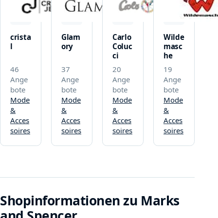
crista
Glam
Carlo
Wilde
l
ory
Coluc
masc
ci
he
46
37
20
19
Ange
Ange
Ange
Ange
bote
bote
bote
bote
Mode
Mode
Mode
Mode
&
&
&
&
Acces
Acces
Acces
Acces
soires
soires
soires
soires
Shopinformationen zu Marks
and Spencer