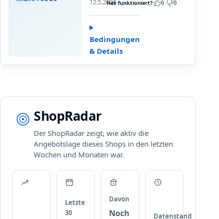
Private
12.5.2026
Hat funktioniert?
0
0
i
i
Label
s
v
styles.
z
a
Upgrade
u
t
Bedingungen
…
3
e
& Details
0
L
%
a
R
b
a
e
b
l
ShopRadar
a
t
Der ShopRadar zeigt, wie aktiv die
t
Angebotslage dieses Shops in den letzten
a
Wochen und Monaten war.
u
f
a
u
s
Davon
Letzte
g
Noch
30
Datenstand