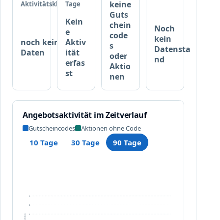
e
keine
Aktivitätsklasse
Tage
w
Guts
Kein
ä
chein
Noch
e
h
code
kein
noch keine
Aktiv
l
s
Datensta
Daten
ität
t
oder
nd
erfas
Aktio
e
st
nen
M
a
r
k
Angebotsaktivität im Zeitverlauf
e
Gutscheincodes
Aktionen ohne Code
n
b
10 Tage
30 Tage
90 Tage
e
i
m
K
a
5
u
4
f
3
Aktivitäten