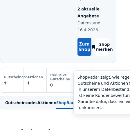
2 aktuelle
Angebote
Datenstand
16.4.2026
Zum
Shop
Shop
merken
Letzte
Exklusive
Gutscheinprüfung
ShopRadar zeigt, wie reg
Gutscheincodes
Aktionen
ShopRadar
Gutscheine
Noch keine
1
1
Gutscheine und Aktionen 
noch keine Daten
0
Prüfung
in unserem Datenbestand 
ist keine Kundenbewertun
Garantie dafür, dass ein e
Gutscheincodes
Aktionen
ShopRadar
Weitere Gutscheine
Einl
funktioniert.