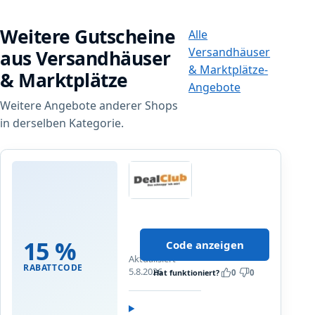
Weitere Gutscheine
Alle
Versandhäuser
aus Versandhäuser
& Marktplätze-
& Marktplätze
Angebote
Weitere Angebote anderer Shops
in derselben Kategorie.
DealClub
S
p
15 %
Code anzeigen
i
Aktualisiert
r
RABATTCODE
5.8.2026
Hat funktioniert?
0
0
i
t
u