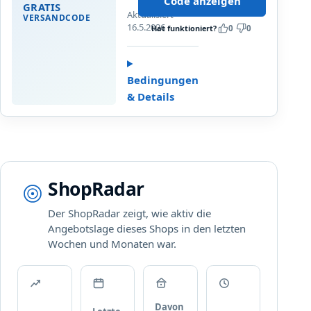
Code anzeigen
s
GRATIS
!
Aktualisiert
t
VERSANDCODE
16.5.2026
Hat funktioniert?
0
0
e
n
l
o
Bedingungen
s
& Details
e
r
V
e
r
ShopRadar
s
a
Der ShopRadar zeigt, wie aktiv die
n
Angebotslage dieses Shops in den letzten
d
Wochen und Monaten war.
b
e
i
B
e
Davon