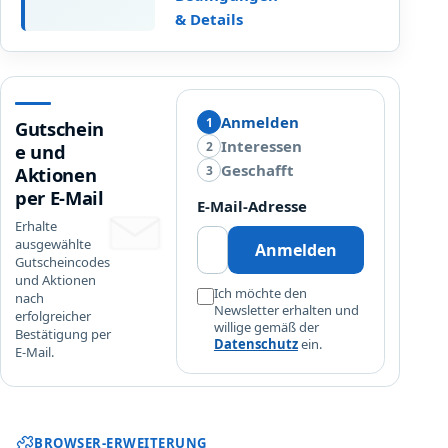
Sorte
a
& Details
kaufen.
t
t
a
b
Anmelden
1
1
Gutschein
2
Interessen
2
e und
F
Geschafft
3
Aktionen
l
per E-Mail
E-Mail-Adresse
a
Erhalte
s
ausgewählte
Anmelden
c
Gutscheincodes
h
und Aktionen
Ich möchte den
nach
e
Newsletter erhalten und
erfolgreicher
n
willige gemäß der
Bestätigung per
W
Datenschutz
ein.
E-Mail.
e
i
n
Sparwat Browser-Erweiterung und
BROWSER-ERWEITERUNG