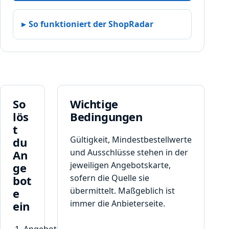
So funktioniert der ShopRadar
So
Wichtige
lös
Bedingungen
t
Gültigkeit, Mindestbestellwerte
du
und Ausschlüsse stehen in der
An
jeweiligen Angebotskarte,
ge
sofern die Quelle sie
bot
übermittelt. Maßgeblich ist
e
immer die Anbieterseite.
ein