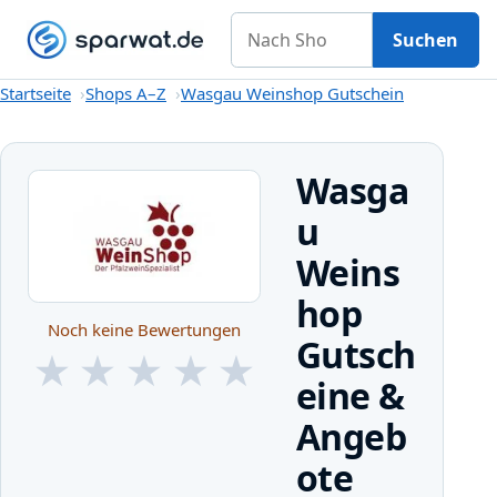
Nach Shop suchen
Gutscheine
Shops A–Z
Kategorien
Magazin
Suchen
Startseite
Startseite
Shops A–Z
Wasgau Weinshop Gutschein
Wasga
u
Weins
hop
Noch keine Bewertungen
Gutsch
★
★
★
★
★
eine &
★
★
★
★
★
Angeb
ote