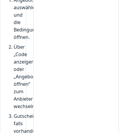
Angebot
auswählen
und
die
Bedingungen
öffnen.
Über
„Code
anzeigen“
oder
„Angebot
öffnen“
zum
Anbieter
wechseln.
Gutscheincode,
falls
vorhanden,