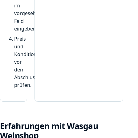
im
vorgesehenen
Feld
eingeben.
Preis
und
Konditionen
vor
dem
Abschluss
prüfen.
Erfahrungen mit Wasgau
Weinshop