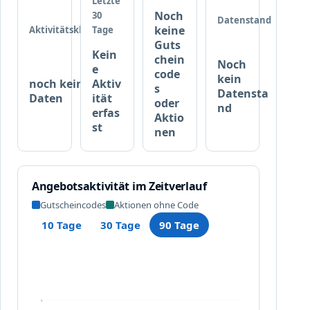
Letzte
s
Noch
30
Datenstand
t
keine
Aktivitätsklasse
Tage
e
Guts
Kein
l
chein
Noch
e
l
code
kein
noch keine
Aktiv
u
s
Datensta
Daten
ität
n
oder
nd
erfas
Aktio
g
st
nen
e
n
s
c
Angebotsaktivität im Zeitverlauf
h
Gutscheincodes
Aktionen ohne Code
o
n
10 Tage
30 Tage
90 Tage
a
b
5
0
€
5