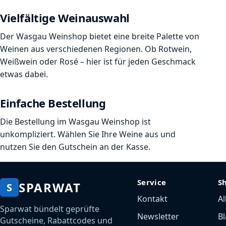
Vielfältige Weinauswahl
Der Wasgau Weinshop bietet eine breite Palette von
Weinen aus verschiedenen Regionen. Ob Rotwein,
Weißwein oder Rosé – hier ist für jeden Geschmack
etwas dabei.
Einfache Bestellung
Die Bestellung im Wasgau Weinshop ist
unkompliziert. Wählen Sie Ihre Weine aus und
nutzen Sie den Gutschein an der Kasse.
Service
S
SPARWAT
S
Kontakt
Al
Sparwat bündelt geprüfte
Newsletter
Bl
Gutscheine, Rabattcodes und