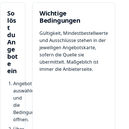
.
E
So
Wichtige
i
lös
Bedingungen
n
e
t
N
Gültigkeit, Mindestbestellwerte
du
u
und Ausschlüsse stehen in der
An
t
jeweiligen Angebotskarte,
ge
z
sofern die Quelle sie
bot
u
übermittelt. Maßgeblich ist
e
n
immer die Anbieterseite.
ein
g
p
r
Angebot
o
auswählen
K
und
u
die
n
Bedingungen
d
öffnen.
e
.
Über