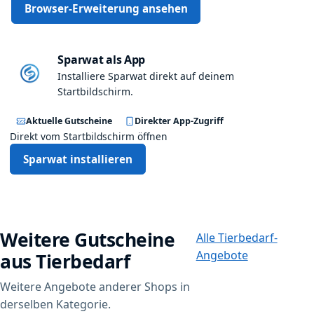
d
Browser-Erweiterung ansehen
e
m
A
Sparwat als App
f
Installiere Sparwat direkt auf deinem
f
Startbildschirm.
i
l
Aktuelle Gutscheine
Direkter App-Zugriff
i
Direkt vom Startbildschirm öffnen
a
Sparwat installieren
t
e
-
K
u
Weitere Gutscheine
Alle Tierbedarf-
n
d
Angebote
aus Tierbedarf
e
n
Weitere Angebote anderer Shops in
1
derselben Kategorie.