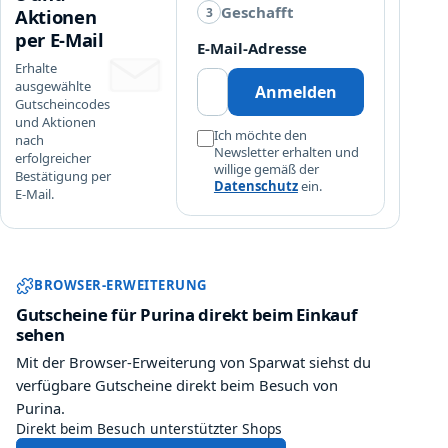
Geschafft
3
Aktionen
e
per E-Mail
P
E-Mail-Adresse
r
Erhalte
o
ausgewählte
Anmelden
Gutscheincodes
m
und Aktionen
o
Ich möchte den
nach
D
Newsletter erhalten und
erfolgreicher
willige gemäß der
A
Bestätigung per
Datenschutz
ein.
U
E-Mail.
E
R
H
Sparwat Browser-Erweiterung und
A
BROWSER-ERWEITERUNG
F
Gutscheine für Purina direkt beim Einkauf
T
sehen
f
Mit der Browser-Erweiterung von Sparwat siehst du
ü
verfügbare Gutscheine direkt beim Besuch von
r
Purina.
j
Direkt beim Besuch unterstützter Shops
e