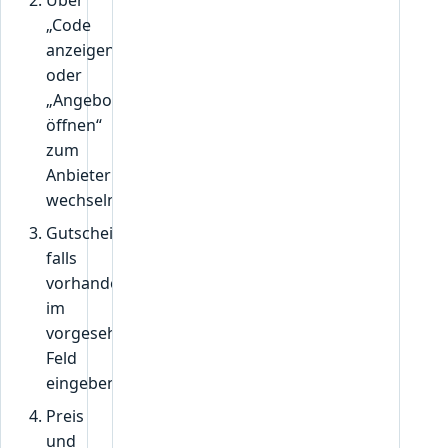
„Code
anzeigen“
oder
„Angebot
öffnen“
zum
Anbieter
wechseln.
Gutscheincode,
falls
vorhanden,
im
vorgesehenen
Feld
eingeben.
Preis
und