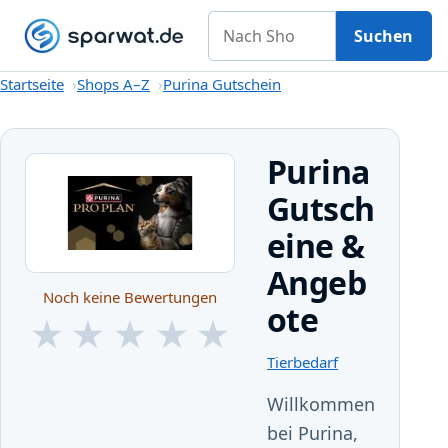
Nach Shop suchen
Gutscheine
Shops A–Z
Kategorien
Magazin
Suchen
Startseite
Startseite
Shops A–Z
Purina Gutschein
Purina
Gutsch
eine &
Angeb
Noch keine Bewertungen
ote
★
★
★
★
★
★
★
★
★
★
Tierbedarf
Willkommen
bei Purina,