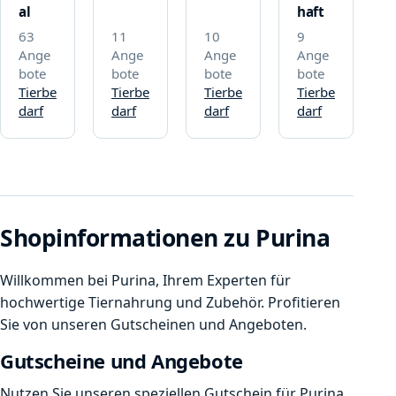
al
haft
63
11
10
9
Ange
Ange
Ange
Ange
bote
bote
bote
bote
Tierbe
Tierbe
Tierbe
Tierbe
darf
darf
darf
darf
Shopinformationen zu Purina
Willkommen bei Purina, Ihrem Experten für
hochwertige Tiernahrung und Zubehör. Profitieren
Sie von unseren Gutscheinen und Angeboten.
Gutscheine und Angebote
Nutzen Sie unseren speziellen Gutschein für Purina,