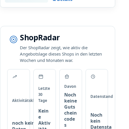
n
F
g
u
.
t
K
t
e
e
i
ShopRadar
r
n
M
Der ShopRadar zeigt, wie aktiv die
i
Angebotslage dieses Shops in den letzten
n
Wochen und Monaten war.
d
e
s
t
Davon
Letzte
b
Noch
30
e
Datenstand
keine
Aktivitätsklasse
Tage
s
Guts
t
Kein
chein
Noch
e
e
code
kein
l
noch keine
Aktiv
s
Datensta
l
Daten
ität