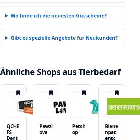
Wo finde ich die neuesten Gutscheine?
Gibt es spezielle Angebote für Neukunden?
Ähnliche Shops aus Tierbedarf
merken
merken
merken
merken
QCHE
Pawzl
Petsh
Biene
FS
ove
op
npat
Dent
ensc