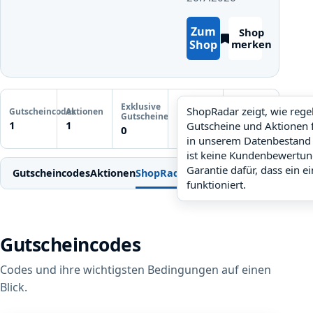
Zum
Shop
Shop
merken
Letzte
Exklusive
Gutscheinprüfung
ShopRadar zeigt, wie reg
Gutscheincodes
Aktionen
ShopRadar
Gutscheine
Noch keine
1
1
Gutscheine und Aktionen 
noch keine Daten
0
Prüfung
in unserem Datenbestand 
ist keine Kundenbewertun
Garantie dafür, dass ein e
Gutscheincodes
Aktionen
ShopRadar
Weitere Gutscheine
Einl
funktioniert.
Gutscheincodes
Codes und ihre wichtigsten Bedingungen auf einen
Blick.