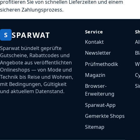
profitieren Sie von schnellen Lieferzeiten und einem
sicheren Zahlungsprozess.
Service
S
SPARWAT
S
Kontakt
Al
Sparwat bündelt geprüfte
Newsletter
Bl
Gutscheine, Rabattcodes und
Angebote aus veröffentlichten
Prüfmethodik
W
Onlineshops — von Mode und
Magazin
C
Technik bis Reise und Wohnen,
mit Bedingungen, Gültigkeit
Browser-
Si
und aktuellem Datenstand.
Erweiterung
Sparwat-App
Gemerkte Shops
Sitemap