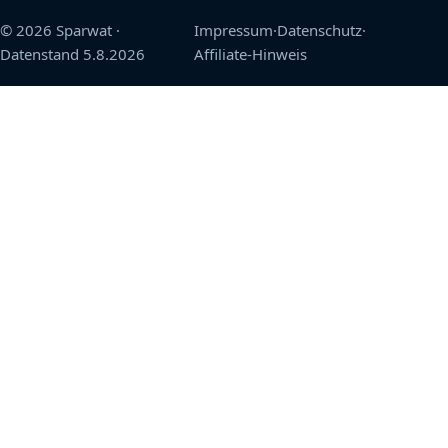
© 2026 Sparwat
·
Impressum
·
Datenschutz
·
Datenstand
5.8.2026
Affiliate-Hinweis