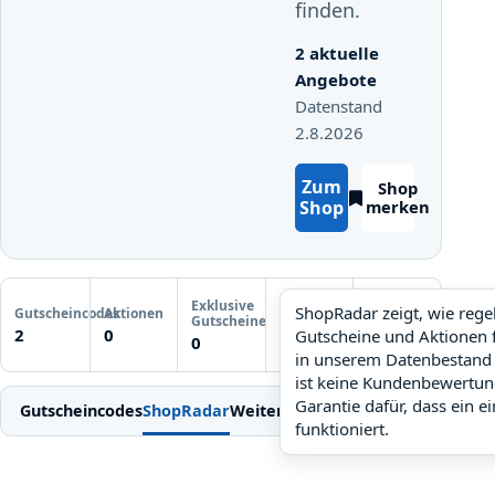
finden.
2 aktuelle
Angebote
Datenstand
2.8.2026
Zum
Shop
Shop
merken
Letzte
Exklusive
Gutscheinprüfung
ShopRadar zeigt, wie reg
Gutscheincodes
Aktionen
ShopRadar
Gutscheine
Noch keine
2
0
Gutscheine und Aktionen 
noch keine Daten
0
Prüfung
in unserem Datenbestand 
ist keine Kundenbewertun
Garantie dafür, dass ein e
Gutscheincodes
ShopRadar
Weitere Gutscheine
Einlösen
Bedi
funktioniert.