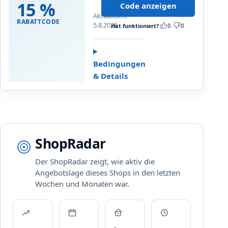
15 %
Code anzeigen
%
i
Aktualisiert
R
n
RABATTCODE
5.8.2026
Hat funktioniert?
0
0
a
d
b
e
a
s
t
t
Bedingungen
t
b
& Details
a
e
u
s
f
t
a
e
l
l
ShopRadar
l
l
e
w
Der ShopRadar zeigt, wie aktiv die
A
e
Angebotslage dieses Shops in den letzten
r
r
Wochen und Monaten war.
t
t
i
.
k
N
e
i