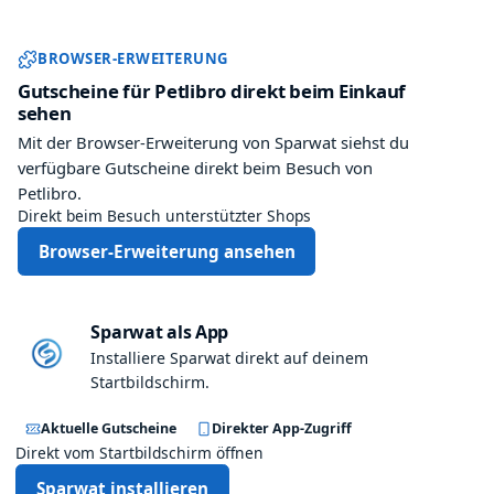
e
h
t
n
Sparwat Browser-Erweiterung und
t
e
BROWSER-ERWEITERUNG
e
n
Gutscheine für Petlibro direkt beim Einkauf
n
sehen
a
Mit der Browser-Erweiterung von Sparwat siehst du
c
verfügbare Gutscheine direkt beim Besuch von
h
Petlibro.
d
Direkt beim Besuch unterstützter Shops
e
Browser-Erweiterung ansehen
m
K
l
i
Sparwat als App
c
Installiere Sparwat direkt auf deinem
k
Startbildschirm.
a
n
Aktuelle Gutscheine
Direkter App-Zugriff
g
Direkt vom Startbildschirm öffnen
e
Sparwat installieren