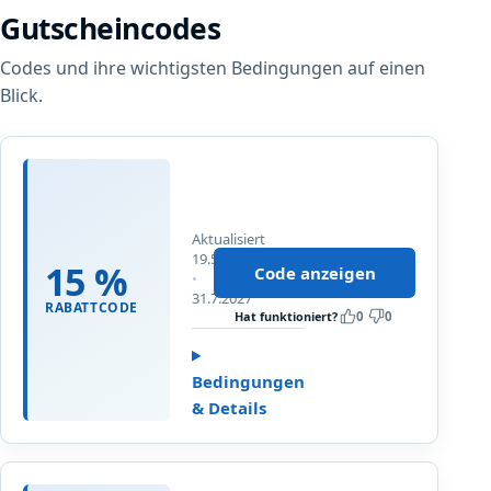
Gutscheincodes
Codes und ihre wichtigsten Bedingungen auf einen
Blick.
1
5
%
Aktualisiert
O
19.5.2026
F
15 %
Code anzeigen
Bis
F
31.7.2027
RABATTCODE
a
Hat funktioniert?
0
0
u
f
Bedingungen
d
& Details
i
e
L
u