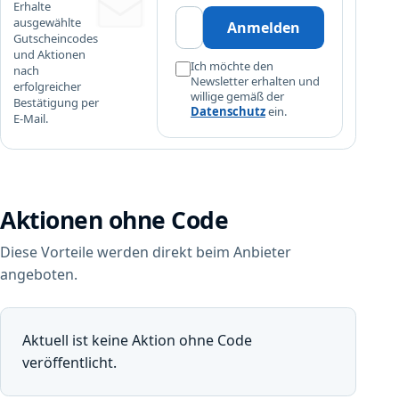
r
Erhalte
e
ausgewählte
e
Anmelden
s
Gutscheincodes
i
G
und Aktionen
n
Ich möchte den
nach
u
Newsletter erhalten und
i
erfolgreicher
t
willige gemäß der
Bestätigung per
g
Datenschutz
ein.
s
E-Mail.
e
c
n
h
d
e
e
i
K
n
Aktionen ohne Code
a
c
t
o
Diese Vorteile werden direkt beim Anbieter
z
d
angeboten.
e
e
n
,
t
d
o
Aktuell ist keine Aktion ohne Code
e
i
veröffentlicht.
r
l
I