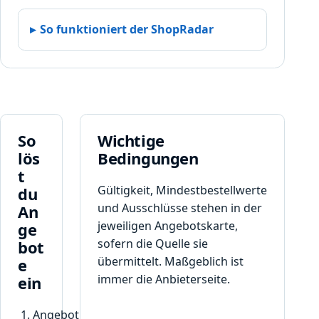
e
z
H
u
So funktioniert der ShopRadar
u
n
r
g
t
p
t
r
a
o
-
K
S
u
So
Wichtige
o
n
lös
Bedingungen
r
d
t
t
e
Gültigkeit, Mindestbestellwerte
du
i
.
und Ausschlüsse stehen in der
An
m
jeweiligen Angebotskarte,
ge
e
n
sofern die Quelle sie
bot
t
übermittelt. Maßgeblich ist
e
b
immer die Anbieterseite.
ein
e
i
Angebot