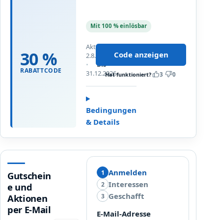
3
m
0
a
%
Mit 100 % einlösbar
I
R
n
A
Aktualisiert
t
30 %
Code anzeigen
B
2.8.2026
e
Bis
A
RABATTCODE
l
31.12.2026
Hat funktioniert?
3
0
T
l
T
i
a
g
u
Bedingungen
e
f
& Details
n
a
t
l
e
l
S
e
e
Anmelden
1
B
Gutschein
l
Interessen
u
2
e und
b
n
Geschafft
3
Aktionen
s
d
per E-Mail
t
E-Mail-Adresse
l