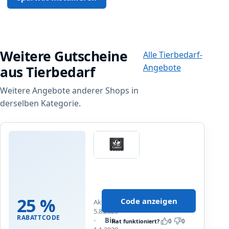
z
e
i
g
t
Weitere Gutscheine
Alle Tierbedarf-
w
Angebote
i
aus Tierbedarf
r
Weitere Angebote anderer Shops in
d
derselben Kategorie.
Lamers Black Label
2
5
%
25 %
Code anzeigen
Aktualisiert
R
5.8.2026
a
RABATTCODE
Bis
Hat funktioniert?
0
0
b