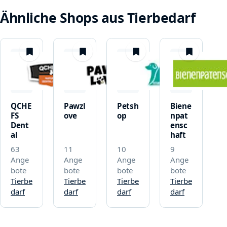
Ähnliche Shops aus Tierbedarf
merken
merken
merken
merken
QCHE
Pawzl
Petsh
Biene
FS
ove
op
npat
Dent
ensc
al
haft
63
11
10
9
Ange
Ange
Ange
Ange
bote
bote
bote
bote
Tierbe
Tierbe
Tierbe
Tierbe
darf
darf
darf
darf