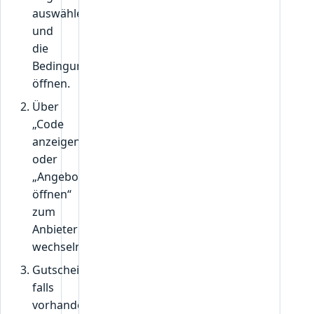
h
auswählen
u
und
r
t
die
t
Bedingungen
a
öffnen.
-
Über
d
„Code
e
u
anzeigen“
t
oder
s
„Angebot
c
öffnen“
h
zum
l
Anbieter
wechseln.
Gutscheincode,
falls
vorhanden,