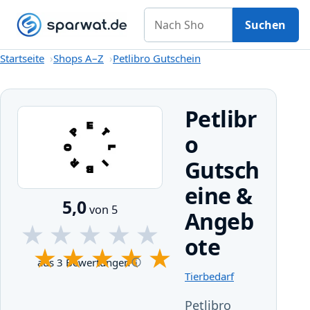
Nach Shop suchen
Gutscheine
Shops A–Z
Kategorien
Magazin
Suchen
Startseite
Startseite
Shops A–Z
Petlibro Gutschein
Petlibr
o
Gutsch
eine &
5,0
von 5
Angeb
★
★
★
★
★
ote
★
★
★
★
★
aus 3 Bewertungen
Tierbedarf
Petlibro