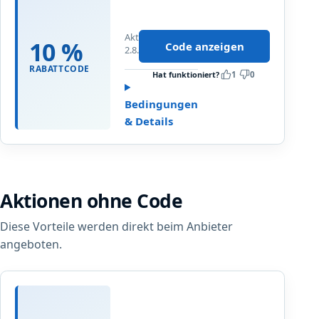
0
%
Aktualisiert
R
10 %
Code anzeigen
2.8.2026
a
b
RABATTCODE
Hat funktioniert?
1
0
a
t
Bedingungen
t
& Details
a
u
f
d
Aktionen ohne Code
a
s
Diese Vorteile werden direkt beim Anbieter
g
e
angeboten.
s
a
m
K
t
a