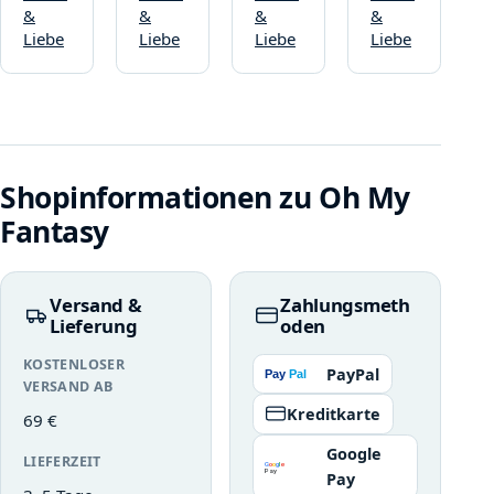
&
&
&
&
Liebe
Liebe
Liebe
Liebe
Shopinformationen zu Oh My
Fantasy
Versand &
Zahlungsmeth
Lieferung
oden
KOSTENLOSER
PayPal
VERSAND AB
Kreditkarte
69 €
Google
LIEFERZEIT
Pay