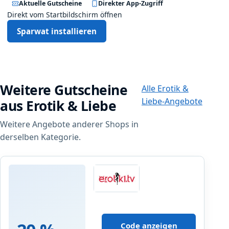
Aktuelle Gutscheine
Direkter App-Zugriff
Direkt vom Startbildschirm öffnen
Sparwat installieren
Weitere Gutscheine
Alle Erotik &
Liebe-Angebote
aus Erotik & Liebe
Weitere Angebote anderer Shops in
derselben Kategorie.
erotik
N
e
Code anzeigen
u