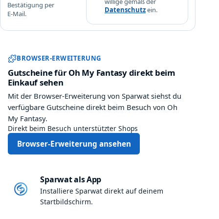
willige gemäß der
Bestätigung per
u
r
Datenschutz
ein.
E-Mail.
f
s
w
Sparwat Browser-Erweiterung und
e
BROWSER-ERWEITERUNG
r
Gutscheine für Oh My Fantasy direkt beim
t
Einkauf sehen
)
Mit der Browser-Erweiterung von Sparwat siehst du
verfügbare Gutscheine direkt beim Besuch von Oh
My Fantasy.
Direkt beim Besuch unterstützter Shops
Browser-Erweiterung ansehen
Sparwat als App
Installiere Sparwat direkt auf deinem
Startbildschirm.