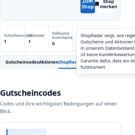
Zum
Shop
Shop
merken
Letzte
Exklusive
Gutscheinprüfung
ShopRadar zeigt, wie reg
Gutscheincodes
Aktionen
ShopRadar
Gutscheine
Noch keine
1
1
Gutscheine und Aktionen 
noch keine Daten
0
Prüfung
in unserem Datenbestand 
ist keine Kundenbewertun
Garantie dafür, dass ein e
Gutscheincodes
Aktionen
ShopRadar
Weitere Gutscheine
Einl
funktioniert.
Gutscheincodes
Codes und ihre wichtigsten Bedingungen auf einen
Blick.
1