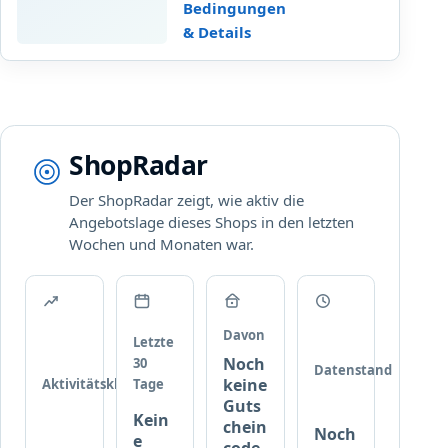
t
n
Bedingungen
0
t
g
& Details
0
a
e
€
b
z
B
1
e
e
0
i
s
0
g
t
ShopRadar
€
t
e
B
w
l
Der ShopRadar zeigt, wie aktiv die
e
i
l
Angebotslage dieses Shops in den letzten
s
r
w
Wochen und Monaten war.
t
d
e
e
,
r
l
R
t
l
a
a
w
b
Davon
Letzte
u
e
a
Noch
30
f
Datenstand
r
t
keine
Aktivitätsklasse
Tage
a
t
t
Guts
l
Kein
w
chein
Noch
l
e
i
code