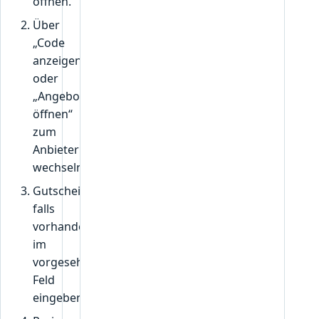
öffnen.
Über
„Code
anzeigen“
oder
„Angebot
öffnen“
zum
Anbieter
wechseln.
Gutscheincode,
falls
vorhanden,
im
vorgesehenen
Feld
eingeben.