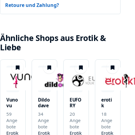
Retoure und Zahlung?
Ähnliche Shops aus Erotik &
Liebe
merken
merken
merken
merken
Vuno
Dildo
EUFO
eroti
vu
dave
RY
k
59
34
20
18
Ange
Ange
Ange
Ange
bote
bote
bote
bote
Erotik
Erotik
Erotik
Erotik