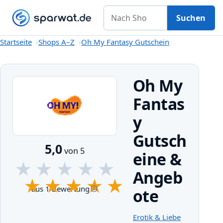
Nach Shop suchen
Gutscheine
Shops A–Z
Kategorien
Magazin
Suchen
Startseite
Startseite
Shops A–Z
Oh My Fantasy Gutschein
Oh My
Fantas
y
Gutsch
5,0
von 5
eine &
★
★
★
★
★
Angeb
★
★
★
★
★
aus 1 Bewertung
ote
Erotik & Liebe