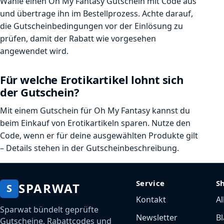
Wähle einen Oh My Fantasy Gutschein mit Code aus
und übertrage ihn im Bestellprozess. Achte darauf,
die Gutscheinbedingungen vor der Einlösung zu
prüfen, damit der Rabatt wie vorgesehen
angewendet wird.
Für welche Erotikartikel lohnt sich
der Gutschein?
Mit einem Gutschein für Oh My Fantasy kannst du
beim Einkauf von Erotikartikeln sparen. Nutze den
Code, wenn er für deine ausgewählten Produkte gilt
– Details stehen in der Gutscheinbeschreibung.
Service
S
SPARWAT
S
Kontakt
Al
Sparwat bündelt geprüfte
Newsletter
Bl
Gutscheine, Rabattcodes und