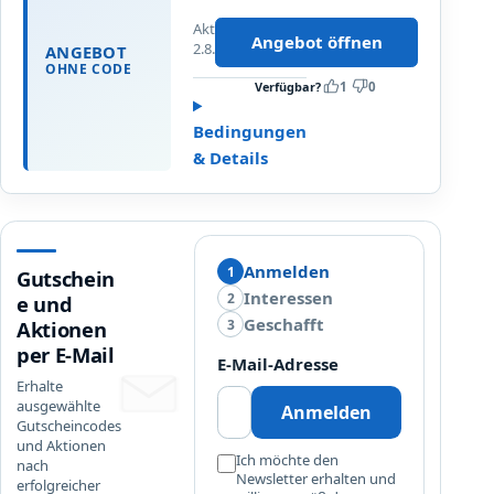
e
u
S
Aktualisiert
f
Angebot öffnen
2.8.2026
o
ANGEBOT
e
OHNE CODE
r
d
Verfügbar?
1
0
t
e
i
n
Bedingungen
m
n
& Details
e
e
n
u
t
e
(
s
a
Anmelden
t
1
Gutschein
b
e
Interessen
2
e und
4
n
Geschafft
3
Aktionen
0
V
per E-Mail
E-Mail-Adresse
€
i
Erhalte
E
b
ausgewählte
Anmelden
i
r
Gutscheincodes
n
a
und Aktionen
Ich möchte den
k
nach
t
Newsletter erhalten und
erfolgreicher
a
o