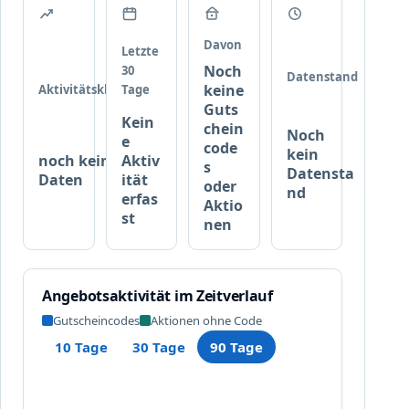
t
e
Davon
Letzte
Noch
30
Datenstand
keine
Aktivitätsklasse
Tage
Guts
Kein
chein
Noch
e
code
kein
noch keine
Aktiv
s
Datensta
Daten
ität
oder
nd
erfas
Aktio
st
nen
Angebotsaktivität im Zeitverlauf
Gutscheincodes
Aktionen ohne Code
10 Tage
30 Tage
90 Tage