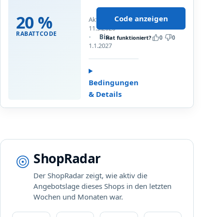
0
e
n
%
!
20 %
K
Code anzeigen
Aktualisiert
a
a
11.5.2026
u
RABATTCODE
Bis
s
Hat funktioniert?
0
0
f
1.1.2027
p
u
e
n
r
s
s
Bedingungen
e
k
& Details
r
y
e
O
f
f
i
ShopRadar
c
e
Der ShopRadar zeigt, wie aktiv die
p
Angebotslage dieses Shops in den letzten
a
Wochen und Monaten war.
k
e