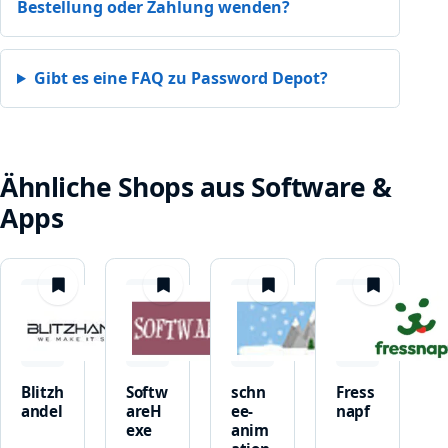
Bestellung oder Zahlung wenden?
Gibt es eine FAQ zu Password Depot?
Ähnliche Shops aus Software &
Apps
merken
merken
merken
merken
Blitzh
Softw
schn
Fress
andel
areH
ee-
napf
exe
anim