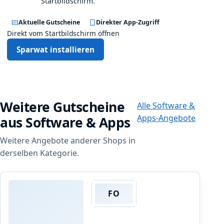
Startbildschirm.
Aktuelle Gutscheine
Direkter App-Zugriff
Direkt vom Startbildschirm öffnen
Sparwat installieren
Weitere Gutscheine
Alle Software &
Apps-Angebote
aus Software & Apps
Weitere Angebote anderer Shops in
derselben Kategorie.
FO
Footshop
B