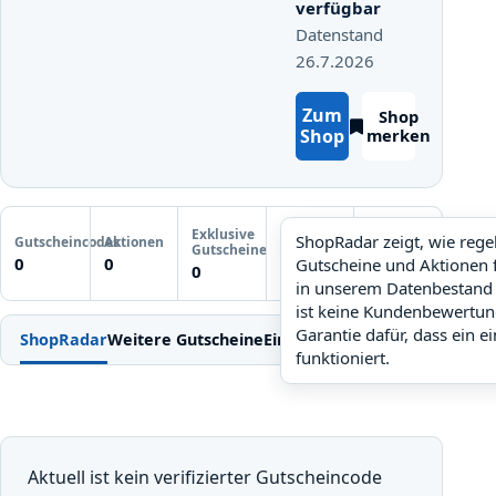
verfügbar
Datenstand
26.7.2026
Zum
Shop
Shop
merken
Letzte
Exklusive
Gutscheinprüfung
ShopRadar zeigt, wie reg
Gutscheincodes
Aktionen
ShopRadar
Gutscheine
Noch keine
0
0
Gutscheine und Aktionen 
noch keine Daten
0
Prüfung
in unserem Datenbestand 
ist keine Kundenbewertun
Garantie dafür, dass ein e
ShopRadar
Weitere Gutscheine
Einlösen
Bedingungen
FAQ
Ähn
funktioniert.
Aktuell ist kein verifizierter Gutscheincode