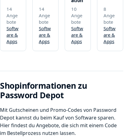
ation
14
14
10
8
Ange
Ange
Ange
Ange
bote
bote
bote
bote
Softw
Softw
Softw
Softw
are &
are &
are &
are &
Apps
Apps
Apps
Apps
Shopinformationen zu
Password Depot
Mit Gutscheinen und Promo-Codes von Password
Depot kannst du beim Kauf von Software sparen.
Hier findest du Angebote, die sich mit einem Code
im Bestellprozess nutzen lassen.