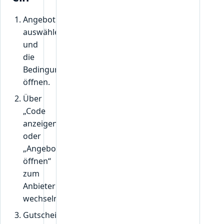
Angebot
auswählen
und
die
Bedingungen
öffnen.
Über
„Code
anzeigen“
oder
„Angebot
öffnen“
zum
Anbieter
wechseln.
Gutscheincode,