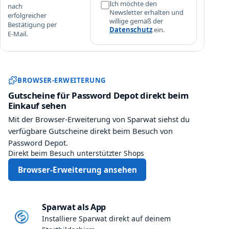
Ich möchte den
nach
Newsletter erhalten und
erfolgreicher
willige gemäß der
Bestätigung per
Datenschutz
ein.
E-Mail.
Sparwat Browser-Erweiterung und
BROWSER-ERWEITERUNG
Gutscheine für Password Depot direkt beim
Einkauf sehen
Mit der Browser-Erweiterung von Sparwat siehst du
verfügbare Gutscheine direkt beim Besuch von
Password Depot.
Direkt beim Besuch unterstützter Shops
Browser-Erweiterung ansehen
Sparwat als App
Installiere Sparwat direkt auf deinem