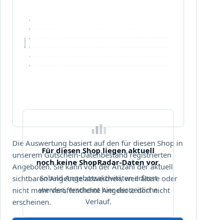
5
4
3
Aktivitäten
2
1
0
Die Auswertung basiert auf den für diesen Shop in
Für diesen Shop liegen aktuell
unserem Gutschein-Datenbestand registrierten
noch keine ShopRadar-Daten vor.
Angeboten. Sie kann von der Anzahl der aktuell
Sobald Angebotsaktivitäten erfasst
sichtbaren Angebote abweichen, weil ältere oder
werden, erscheint hier der zeitliche
nicht mehr veröffentlichte Angebote dort nicht
Verlauf.
erscheinen.