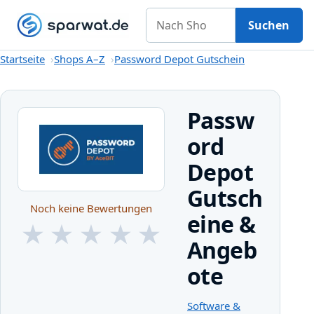
Nach Shop suchen
Gutscheine
Shops A–Z
Kategorien
Magazin
Suchen
Startseite
Startseite
Shops A–Z
Password Depot Gutschein
Passw
ord
Depot
Gutsch
Noch keine Bewertungen
eine &
★
★
★
★
★
Angeb
★
★
★
★
★
ote
Software &