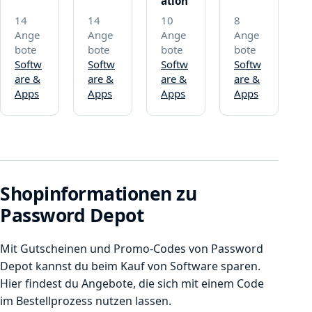
ation
14
14
10
8
Ange
Ange
Ange
Ange
bote
bote
bote
bote
Softw
Softw
Softw
Softw
are &
are &
are &
are &
Apps
Apps
Apps
Apps
Shopinformationen zu
Password Depot
Mit Gutscheinen und Promo-Codes von Password
Depot kannst du beim Kauf von Software sparen.
Hier findest du Angebote, die sich mit einem Code
im Bestellprozess nutzen lassen.