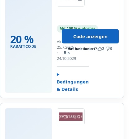
h
i
2
t
0
e
%
Mit 100 % einlösbar
k
R
20 %
Code anzeigen
t
a
Aktualisiert
u
RABATTCODE
b
25.7.2026
Hat funktioniert?
2
0
r
Bis
a
/
24.10.2029
t
C
t
A
b
D
e
Bedingungen
P
i
& Details
r
m
o
K
g
a
r
u
SoftwareHexe
a
f
m
v
2
m
o