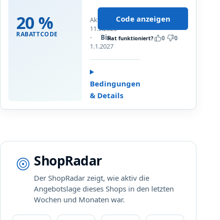
0
e
n
%
!
20 %
K
Code anzeigen
Aktualisiert
a
a
11.5.2026
u
RABATTCODE
Bis
s
Hat funktioniert?
0
0
f
1.1.2027
p
u
e
n
r
s
s
Bedingungen
e
k
& Details
r
y
e
O
f
f
i
ShopRadar
c
e
Der ShopRadar zeigt, wie aktiv die
p
Angebotslage dieses Shops in den letzten
a
Wochen und Monaten war.
k
e