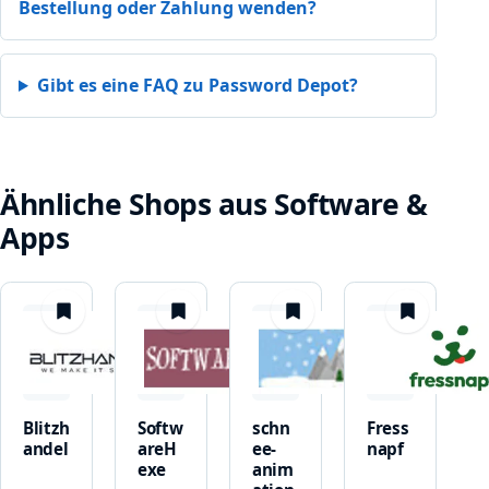
Bestellung oder Zahlung wenden?
Gibt es eine FAQ zu Password Depot?
Ähnliche Shops aus Software &
Apps
merken
merken
merken
merken
Blitzh
Softw
schn
Fress
andel
areH
ee-
napf
exe
anim