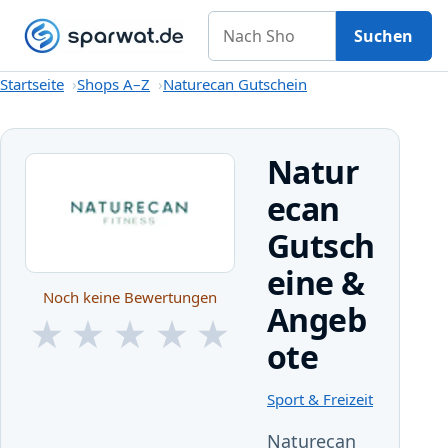
Nach Shop suchen
Gutscheine
Shops A–Z
Kategorien
Magazin
Suchen
Startseite
Startseite
Shops A–Z
Naturecan Gutschein
Natur
ecan
Gutsch
eine &
Noch keine Bewertungen
Angeb
★
★
★
★
★
ote
★
★
★
★
★
Sport & Freizeit
Naturecan