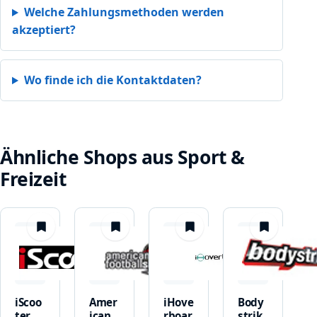
Welche Zahlungsmethoden werden
akzeptiert?
Wo finde ich die Kontaktdaten?
Ähnliche Shops aus Sport &
Freizeit
merken
merken
merken
merken
iScoo
Amer
iHove
Body
ter
ican
rboar
strik