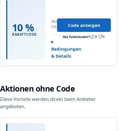
1
0
%
Aktualisiert
R
10 %
Code anzeigen
5.8.2026
a
b
RABATTCODE
Hat funktioniert?
0
0
a
t
Bedingungen
t
& Details
a
u
f
d
Aktionen ohne Code
a
s
Diese Vorteile werden direkt beim Anbieter
g
e
angeboten.
s
a
m
E