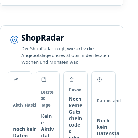
a
g
b
a
t
t
ShopRadar
a
u
Der ShopRadar zeigt, wie aktiv die
f
Angebotslage dieses Shops in den letzten
a
Wochen und Monaten war.
l
l
e
C
l
Davon
Letzte
i
Noch
30
Datenstand
m
keine
Aktivitätsklasse
Tage
a
Guts
Kein
q
chein
Noch
e
x
code
kein
noch keine
Aktiv
A
s
Datensta
Daten
ität
r
oder