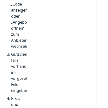
„Code
anzeigen“
oder
„Angebot
öffnen“
zum
Anbieter
wechseln.
Gutscheincode,
falls
vorhanden,
im
vorgesehenen
Feld
eingeben.
Preis
und