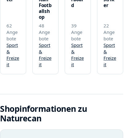
Footb
d
er
allsh
op
62
48
39
22
Ange
Ange
Ange
Ange
bote
bote
bote
bote
Sport
Sport
Sport
Sport
&
&
&
&
Freize
Freize
Freize
Freize
it
it
it
it
Shopinformationen zu
Naturecan