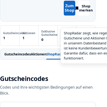
Zum
Shop
Shop
merken
Letzte
Exklusive
Gutscheinprüfung
ShopRadar zeigt, wie reg
Gutscheincodes
Aktionen
ShopRadar
Gutscheine
Noch keine
1
1
Gutscheine und Aktionen 
noch keine Daten
0
Prüfung
in unserem Datenbestand 
ist keine Kundenbewertun
Garantie dafür, dass ein e
Gutscheincodes
Aktionen
ShopRadar
Weitere Gutscheine
Einl
funktioniert.
Gutscheincodes
Codes und ihre wichtigsten Bedingungen auf einen
Blick.