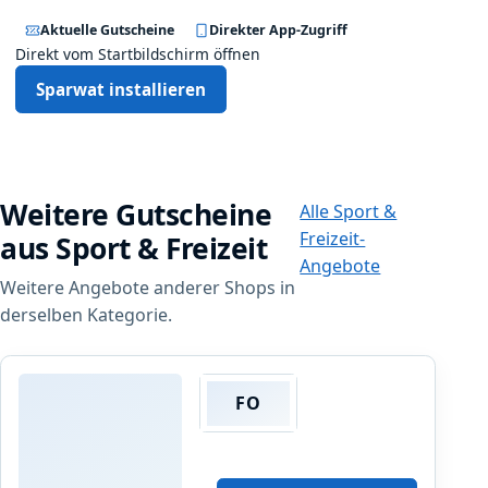
b
Aktuelle Gutscheine
Direkter App-Zugriff
a
Direkt vom Startbildschirm öffnen
t
t
Sparwat installieren
!
Weitere Gutscheine
Alle Sport &
Freizeit-
aus Sport & Freizeit
Angebote
Weitere Angebote anderer Shops in
derselben Kategorie.
FO
Footshop
B
i