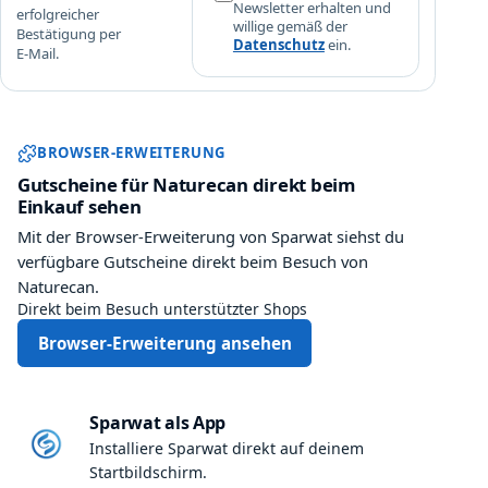
Newsletter erhalten und
erfolgreicher
r
willige gemäß der
Bestätigung per
o
Datenschutz
ein.
E-Mail.
d
u
k
Sparwat Browser-Erweiterung und
t
BROWSER-ERWEITERUNG
e
Gutscheine für Naturecan direkt beim
u
Einkauf sehen
n
Mit der Browser-Erweiterung von Sparwat siehst du
d
s
verfügbare Gutscheine direkt beim Besuch von
p
Naturecan.
a
Direkt beim Besuch unterstützter Shops
r
Browser-Erweiterung ansehen
e
1
0
Sparwat als App
%
Installiere Sparwat direkt auf deinem
R
Startbildschirm.
a