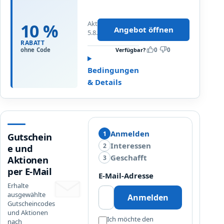
t
n
e
t
S
Aktualisiert
10 %
d
Angebot öffnen
5.8.2026
o
e
RABATT
r
c
Verfügbar?
0
0
ohne Code
t
k
i
e
Bedingungen
m
u
& Details
e
n
n
s
t
e
!
r
Anmelden
e
1
Gutschein
P
Interessen
2
e und
r
Geschafft
3
Aktionen
o
per E-Mail
E-Mail-Adresse
t
Erhalte
e
ausgewählte
Anmelden
i
Gutscheincodes
n
und Aktionen
Ich möchte den
nach
P