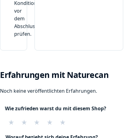
Konditionen
vor
dem
Abschluss
prüfen.
Erfahrungen mit Naturecan
Noch keine veröffentlichten Erfahrungen.
Wie zufrieden warst du mit diesem Shop?
★
★
★
★
★
Worauf bezieht sich deine Erfahrung?