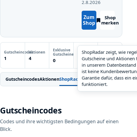
2.8.2026
Zum
Shop
Shop
merken
Letzte
Exklusive
Gutscheinprüfung
ShopRadar zeigt, wie reg
Gutscheincodes
Aktionen
ShopRadar
Gutscheine
Noch keine
1
4
Gutscheine und Aktionen 
noch keine Daten
0
Prüfung
in unserem Datenbestand 
ist keine Kundenbewertun
Garantie dafür, dass ein e
Gutscheincodes
Aktionen
ShopRadar
Weitere Gutscheine
Einl
funktioniert.
Gutscheincodes
Codes und ihre wichtigsten Bedingungen auf einen
Blick.