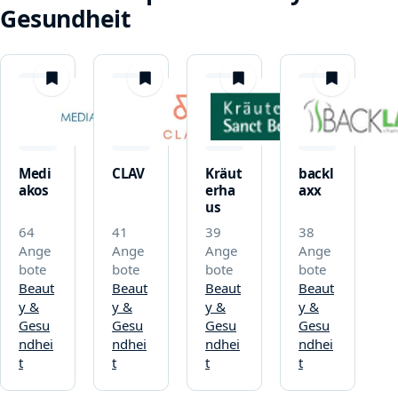
Gesundheit
merken
merken
merken
merken
Medi
CLAV
Kräut
backl
akos
erha
axx
us
64
41
39
38
Ange
Ange
Ange
Ange
bote
bote
bote
bote
Beaut
Beaut
Beaut
Beaut
y &
y &
y &
y &
Gesu
Gesu
Gesu
Gesu
ndhei
ndhei
ndhei
ndhei
t
t
t
t