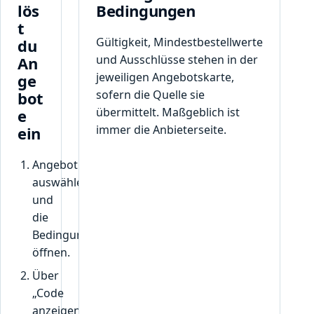
lös
Bedingungen
t
Gültigkeit, Mindestbestellwerte
du
und Ausschlüsse stehen in der
An
jeweiligen Angebotskarte,
ge
sofern die Quelle sie
bot
übermittelt. Maßgeblich ist
e
immer die Anbieterseite.
ein
Angebot
auswählen
und
die
Bedingungen
öffnen.
Über
„Code
anzeigen“