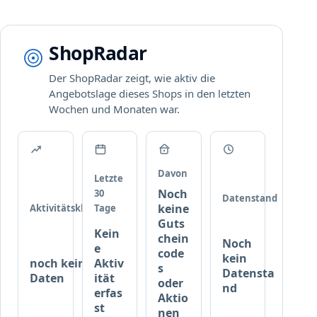
u
d
E
r
t
P
e
z
U
i
b
ShopRadar
R
c
a
I
h
r
Der ShopRadar zeigt, wie aktiv die
T
!
.
Angebotslage dieses Shops in den letzten
Y
Wochen und Monaten war.
P
r
o
d
u
Davon
Letzte
k
Noch
30
Datenstand
t
keine
Aktivitätsklasse
Tage
e
Guts
Kein
b
chein
Noch
e
e
code
kein
noch keine
Aktiv
i
s
Datensta
Daten
ität
c
oder
nd
erfas
Aktio
a
st
nen
n