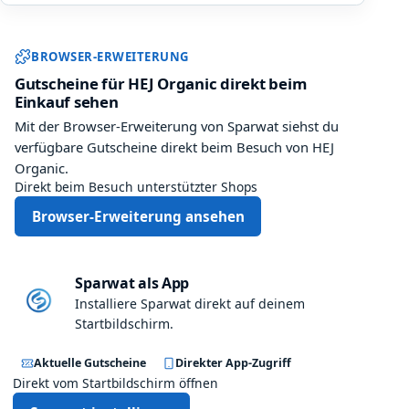
r
d
ü
i
d
ü
b
n
Sparwat Browser-Erweiterung und
i
r
e
g
BROWSER-ERWEITERUNG
e
f
r
s
Gutscheine für HEJ Organic direkt beim
n
n
z
p
Einkauf sehen
t
i
e
r
u
Mit der Browser-Erweiterung von Sparwat siehst du
s
u
o
n
verfügbare Gutscheine direkt beim Besuch von HEJ
s
g
d
d
Organic.
e
t
u
u
Direkt beim Besuch unterstützter Shops
e
m
k
n
i
i
t
Browser-Erweiterung ansehen
s
n
t
e
g
z
r
e
e
Sparwat als App
e
h
r
Installiere Sparwat direkt auf deinem
h
t
t
Startbildschirm.
o
?
i
c
D
f
Aktuelle Gutscheine
Direkter App-Zugriff
h
a
i
Direkt vom Startbildschirm öffnen
e
n
z
f