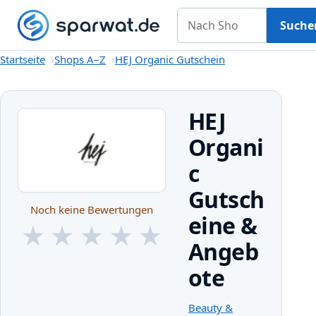
Nach Shop suchen
Gutscheine
Shops A–Z
Kategorien
Magazin
Suche
Startseite
Startseite
Shops A–Z
HEJ Organic Gutschein
HEJ
Organi
c
Gutsch
Noch keine Bewertungen
eine &
★
★
★
★
★
Angeb
★
★
★
★
★
ote
Beauty &