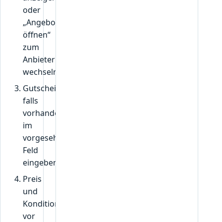
oder
„Angebot
öffnen“
zum
Anbieter
wechseln.
Gutscheincode,
falls
vorhanden,
im
vorgesehenen
Feld
eingeben.
Preis
und
Konditionen
vor