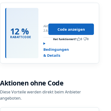
1
2
,
Aktualisiert
0
12 %
Code anzeigen
2.8.2026
0
%
RABATTCODE
Hat funktioniert?
0
0
R
a
Bedingungen
b
& Details
a
t
t
a
Aktionen ohne Code
u
f
Diese Vorteile werden direkt beim Anbieter
A
L
angeboten.
L
E