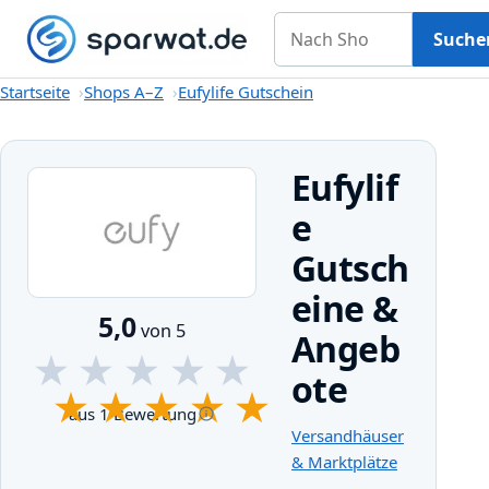
Nach Shop suchen
Gutscheine
Shops A–Z
Kategorien
Magazin
Suche
Startseite
Startseite
Shops A–Z
Eufylife Gutschein
Eufylif
e
Gutsch
eine &
5,0
von 5
Angeb
★
★
★
★
★
ote
★
★
★
★
★
aus 1 Bewertung
Versandhäuser
& Marktplätze