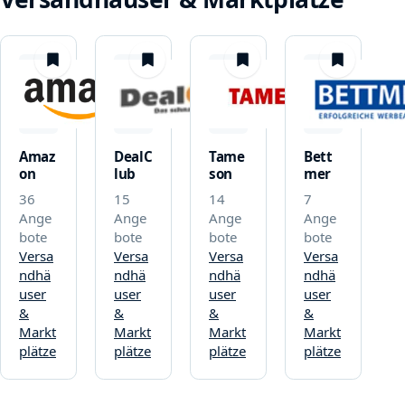
merken
merken
merken
merken
Amaz
DealC
Tame
Bett
on
lub
son
mer
36
15
14
7
Ange
Ange
Ange
Ange
bote
bote
bote
bote
Versa
Versa
Versa
Versa
ndhä
ndhä
ndhä
ndhä
user
user
user
user
&
&
&
&
Markt
Markt
Markt
Markt
plätze
plätze
plätze
plätze