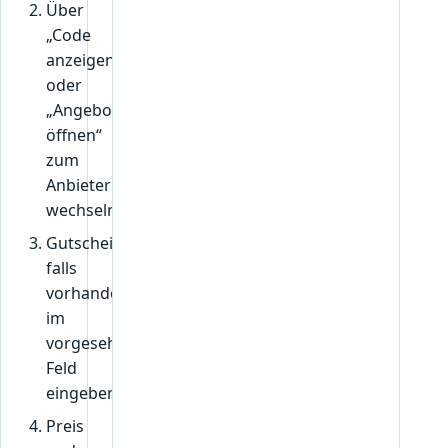
Über
„Code
anzeigen“
oder
„Angebot
öffnen“
zum
Anbieter
wechseln.
Gutscheincode,
falls
vorhanden,
im
vorgesehenen
Feld
eingeben.
Preis