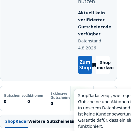
nutzen.
Aktuell kein
verifizierter
Gutscheincode
verfügbar
Datenstand
4.8.2026
Zum
Shop
Shop
merken
ShopRadar: hoch. Zur ausf
Letzte
Exklusive
Gutscheinprüfung
ShopRadar zeigt, wie reg
Gutscheincodes
Aktionen
ShopRadar
Gutscheine
Noch keine
0
0
Gutscheine und Aktionen 
hoch
0
Prüfung
in unserem Datenbestand 
ist keine Kundenbewertun
Garantie dafür, dass ein e
ShopRadar
Weitere Gutscheine
Einlösen
Bedingungen
FAQ
Ähn
funktioniert.