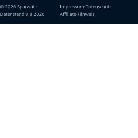
© 2026 Sparwat
·
Impressum
·
Datenschutz
·
Datenstand
9.8.2026
Affiliate-Hinweis