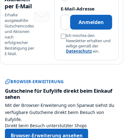
per E-Mail
E-Mail-Adresse
Erhalte
ausgewählte
Anmelden
Gutscheincodes
und Aktionen
Ich möchte den
nach
Newsletter erhalten und
erfolgreicher
willige gemäß der
Bestätigung per
Datenschutz
ein.
E-Mail.
Sparwat Browser-Erweiterung und
BROWSER-ERWEITERUNG
Gutscheine für Eufylife direkt beim Einkauf
sehen
Mit der Browser-Erweiterung von Sparwat siehst du
verfügbare Gutscheine direkt beim Besuch von
Eufylife.
Direkt beim Besuch unterstützter Shops
Browser-Erweiterung ansehen