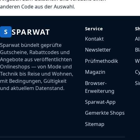
anderen Code aus der Auswahl.
Service
S
SPARWAT
S
Kontakt
Al
Sparwat bündelt geprüfte
Newsletter
Bl
Gutscheine, Rabattcodes und
Angebote aus veröffentlichten
Prüfmethodik
W
Onlineshops — von Mode und
Magazin
C
Technik bis Reise und Wohnen,
mit Bedingungen, Gültigkeit
Browser-
Si
und aktuellem Datenstand.
Erweiterung
Sparwat-App
Gemerkte Shops
Sitemap