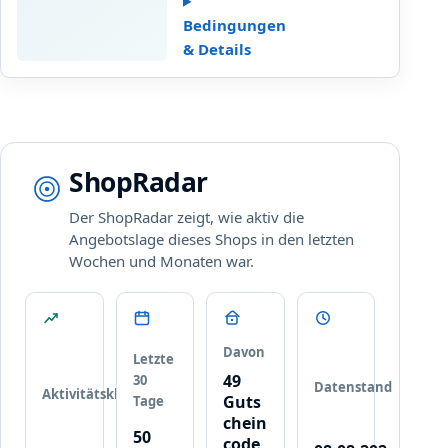
a
an
n
Bedingungen
und
m
& Details
profitieren
e
Sie
l
von
d
exklusiven
u
Angeboten
n
und
ShopRadar
g
einem
–
5€
Der ShopRadar zeigt, wie aktiv die
5
Gutschein
Angebotslage dieses Shops in den letzten
€
auf
Wochen und Monaten war.
R
Ihren
a
…
b
a
t
Davon
Letzte
t
49
30
Datenstand
Aktivitätsklasse
-
Guts
Tage
C
chein
50
o
code