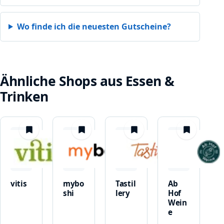
Wo finde ich die neuesten Gutscheine?
Ähnliche Shops aus Essen &
Trinken
merken
merken
merken
merken
vitis
mybo
Tastil
Ab
shi
lery
Hof
Wein
e