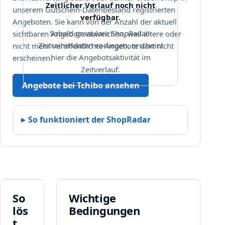
z
Zeitlicher Verlauf noch nicht
unserem Gutschein-Datenbestand registrierten
e
verfügbar.
Angeboten. Sie kann von der Anzahl der aktuell
i
Sobald granulare ShopRadar-
sichtbaren Angebote abweichen, weil ältere oder
g
Zeitreihendaten vorliegen, erscheint
nicht mehr veröffentlichte Angebote dort nicht
t
hier die Angebotsaktivität im
erscheinen.
w
Zeitverlauf.
i
r
Angebote bei Tchibo ansehen
d
.
So funktioniert der ShopRadar
So
Wichtige
lös
Bedingungen
t