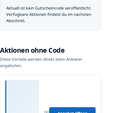
Aktuell ist kein Gutscheincode veröffentlicht.
Verfügbare Aktionen findest du im nächsten
Abschnitt.
Aktionen ohne Code
Diese Vorteile werden direkt beim Anbieter
angeboten.
Angebot bei Tchibo öffnen
S
u
m
Diese
m
Styles
e
erzählen
r
Aktualisiert
die
Angebot öffnen