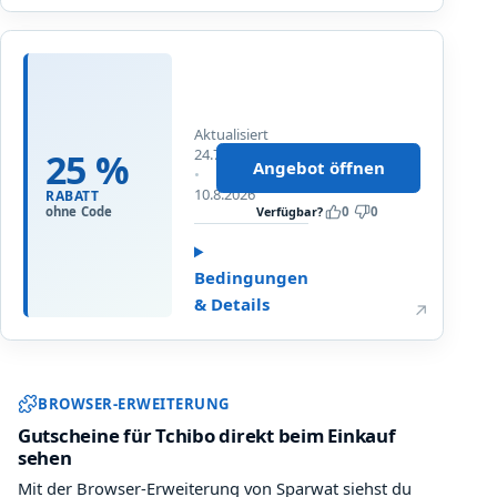
T
o
-
!
Angebot bei Tchibo öffnen
T
F
a
L
r
E
i
Aktualisiert
X
f
24.7.2026
25 %
F
Angebot öffnen
:
Bis
a
10.8.2026
S
RABATT
m
Verfügbar?
0
0
ohne Code
I
i
M
l
-
Bedingungen
y
K
& Details
R
↗
a
a
r
b
t
a
Sparwat Browser-Erweiterung und
e
BROWSER-ERWEITERUNG
t
f
t
Gutscheine für Tchibo direkt beim Einkauf
ü
:
sehen
r
2
Mit der Browser-Erweiterung von Sparwat siehst du
n