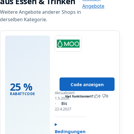
aus Essen & Trinken
a
Angebote
Weitere Angebote anderer Shops in
r
i
derselben Kategorie.
f
!
Moo
2
5
%
Neu
a
bei
25 %
Code anzeigen
u
MOO?
f
Aktualisiert
Sie
RABATTCODE
Hat funktioniert?
0
0
f
1.5.2026
bekommen
Bis
ü
25
22.4.2027
r
%
N
Rabatt
e
auf
u
Bedingungen
Ihre