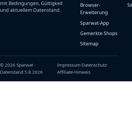
mit Bedingungen, Gültigkeit
Browser-
Si
und aktuellem Datenstand.
Erweiterung
Sparwat-App
Gemerkte Shops
Sitemap
© 2026 Sparwat
·
Impressum
·
Datenschutz
·
Datenstand
5.8.2026
Affiliate-Hinweis