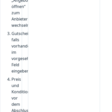
„Angebot
öffnen“
zum
Anbieter
wechseln.
Gutscheincode,
falls
vorhanden,
im
vorgesehenen
Feld
eingeben.
Preis
und
Konditionen
vor
dem
Abschluss