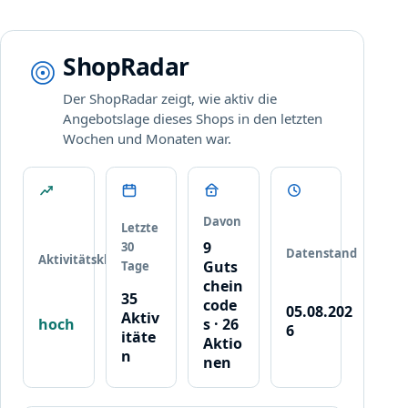
f
d
e
d
e
l
e
m
l
ShopRadar
n
G
u
k
u
n
Der ShopRadar zeigt, wie aktiv die
o
t
g
Angebotslage dieses Shops in den letzten
m
s
Wochen und Monaten war.
p
c
l
h
e
e
t
i
t
n
Davon
Letzte
e
c
9
30
Datenstand
Aktivitätsklasse
n
o
Guts
Tage
W
d
chein
35
a
e
code
05.08.202
Aktiv
r
,
hoch
s · 26
6
itäte
e
d
Aktio
n
n
nen
e
k
r
o
I