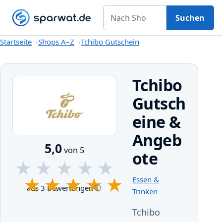
Nach Shop suchen
Gutscheine
Shops A–Z
Kategorien
Magazin
Suchen
Startseite
Startseite
Shops A–Z
Tchibo Gutschein
Tchibo
Gutsch
eine &
Angeb
5,0
von 5
ote
★
★
★
★
★
★
★
★
★
★
Essen &
aus 3 Bewertungen
Trinken
Tchibo