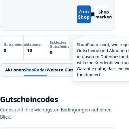
Zum
Shop
Shop
merken
ShopRadar: hoch. Zur ausf
Letzte
Exklusive
Gutscheinprüfung
ShopRadar zeigt, wie reg
Gutscheincodes
Aktionen
ShopRadar
Gutscheine
Noch keine
0
13
Gutscheine und Aktionen 
hoch
0
Prüfung
in unserem Datenbestand 
ist keine Kundenbewertun
Garantie dafür, dass ein e
Aktionen
ShopRadar
Weitere Gutscheine
Einlösen
Bedingung
funktioniert.
Gutscheincodes
Codes und ihre wichtigsten Bedingungen auf einen
Blick.