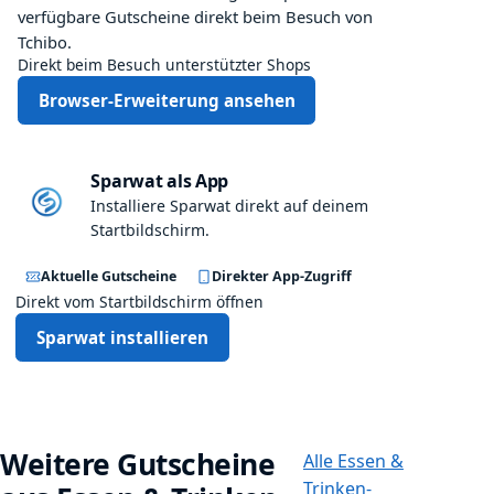
5
verfügbare Gutscheine direkt beim Besuch von
u
%
Tchibo.
r
s
Direkt beim Besuch unterstützter Shops
p
Browser-Erweiterung ansehen
a
r
e
n
Sparwat als App
a
Installiere Sparwat direkt auf deinem
b
Startbildschirm.
d
e
Aktuelle Gutscheine
Direkter App-Zugriff
m
Direkt vom Startbildschirm öffnen
3
Sparwat installieren
.
F
L
E
X
Weitere Gutscheine
Alle Essen &
-
Trinken-
T