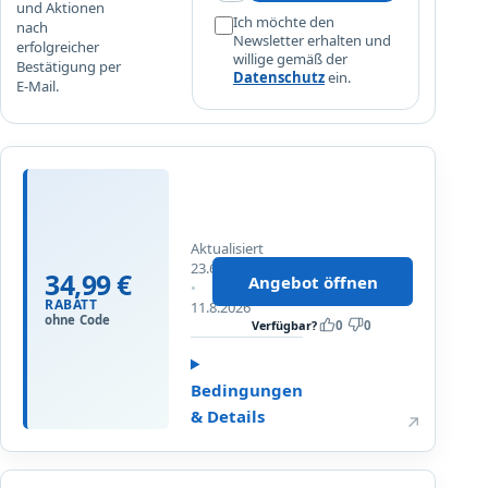
und Aktionen
g
Ich möchte den
nach
s
Newsletter erhalten und
erfolgreicher
willige gemäß der
z
Bestätigung per
Datenschutz
ein.
u
E-Mail.
h
a
Angebot bei Tchibo öffnen
u
3
s
4
e
,
–
Aktualisiert
9
d
23.6.2026
9
34,99 €
i
Angebot öffnen
Bis
€
e
RABATT
11.8.2026
ohne Code
R
K
Verfügbar?
0
0
a
ü
b
c
Bedingungen
a
h
& Details
t
e
↗
t
n
a
k
Angebot bei Tchibo öffnen