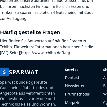
Nutzen Sie unsere aktuellen Tchibo Gutscheine, um
bei Ihrem nächsten Einkauf im Bereich Essen und
Trinken zu sparen. Es stehen 4 Gutscheine mit Code
zur Verfügung.
Häufig gestellte Fragen
Hier finden Sie Antworten auf häufige Fragen zu
Tchibo. Für weitere Informationen besuchen Sie die
[FAQ-Seite](https://www.tchibo.de/faq).
Service
S
SPARWAT
S
Kontakt
Al
Sparwat bündelt geprüfte
Newsletter
Bl
Gutscheine, Rabattcodes und
Angebote aus veröffentlichten
Prüfmethodik
W
Onlineshops — von Mode und
Magazin
C
Technik bis Reise und Wohnen,