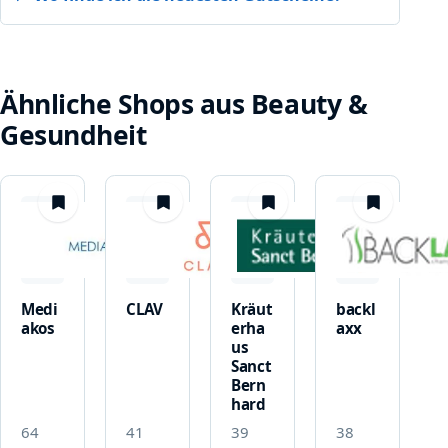
Ähnliche Shops aus Beauty &
Gesundheit
merken
merken
merken
merken
Medi
CLAV
Kräut
backl
akos
erha
axx
us
Sanct
Bern
hard
64
41
39
38