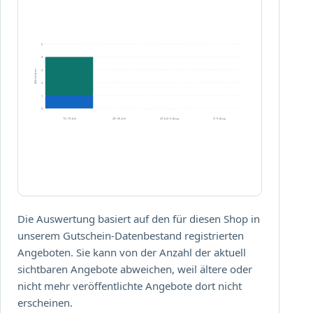
.
d
e
5
4
3
Aktivitäten
2
1
0
13.–19. Juli
20.–26. Juli
27. Juli–2. Aug.
3.–5. Aug.
Die Auswertung basiert auf den für diesen Shop in
unserem Gutschein-Datenbestand registrierten
Angeboten. Sie kann von der Anzahl der aktuell
sichtbaren Angebote abweichen, weil ältere oder
nicht mehr veröffentlichte Angebote dort nicht
erscheinen.