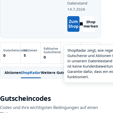
Datenstand
14.7.2026
Zum
Shop
Shop
merken
Letzte
Exklusive
Gutscheinprüfung
ShopRadar zeigt, wie reg
Gutscheincodes
Aktionen
ShopRadar
Gutscheine
Noch keine
0
5
Gutscheine und Aktionen 
noch keine Daten
0
Prüfung
in unserem Datenbestand 
ist keine Kundenbewertun
Garantie dafür, dass ein e
Aktionen
ShopRadar
Weitere Gutscheine
Einlösen
Bedingung
funktioniert.
Gutscheincodes
Codes und ihre wichtigsten Bedingungen auf einen