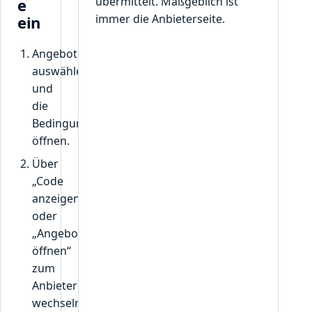
übermittelt. Maßgeblich ist
e
immer die Anbieterseite.
ein
Angebot
auswählen
und
die
Bedingungen
öffnen.
Über
„Code
anzeigen“
oder
„Angebot
öffnen“
zum
Anbieter
wechseln.