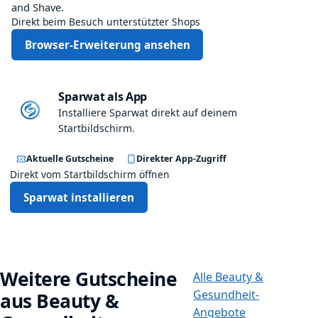
e
d
and Shave.
n
e
Direkt beim Besuch unterstützter Shops
u
P
Browser-Erweiterung ansehen
n
a
d
f
S
u
t
Sparwat als App
m
y
D
Installiere Sparwat direkt auf deinem
l
y
Startbildschirm.
e
n
n
Aktuelle Gutscheine
Direkter App-Zugriff
a
Direkt vom Startbildschirm öffnen
m
i
Sparwat installieren
c
S
e
t
f
Weitere Gutscheine
Alle Beauty &
ü
Gesundheit-
aus Beauty &
r
Angebote
n