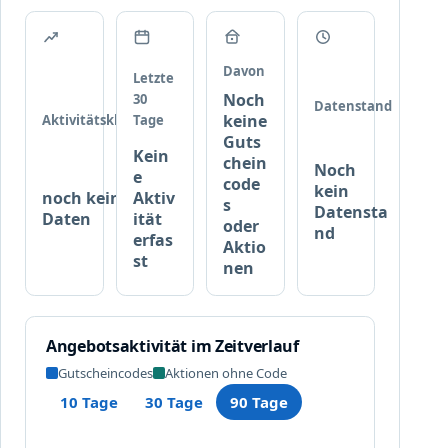
r
o
d
u
Davon
Letzte
k
Noch
30
Datenstand
t
keine
Aktivitätsklasse
Tage
e
Guts
Kein
b
chein
Noch
e
e
code
kein
noch keine
Aktiv
i
s
Datensta
Daten
ität
c
oder
nd
erfas
Aktio
a
st
nen
n
d
r
o
Angebotsaktivität im Zeitverlauf
p
Gutscheincodes
Aktionen ohne Code
h
a
10 Tage
30 Tage
90 Tage
r
m