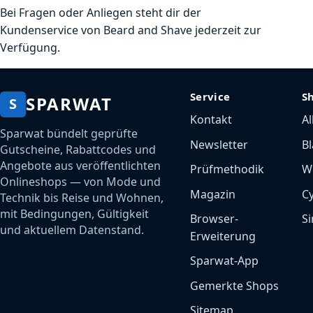
Bei Fragen oder Anliegen steht dir der
Kundenservice von Beard and Shave jederzeit zur
Verfügung.
Service
S
SPARWAT
S
Kontakt
Al
Sparwat bündelt geprüfte
Newsletter
Bl
Gutscheine, Rabattcodes und
Angebote aus veröffentlichten
Prüfmethodik
W
Onlineshops — von Mode und
Magazin
C
Technik bis Reise und Wohnen,
mit Bedingungen, Gültigkeit
Browser-
Si
und aktuellem Datenstand.
Erweiterung
Sparwat-App
Gemerkte Shops
Sitemap