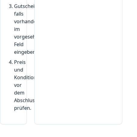
Gutscheincode,
falls
vorhanden,
im
vorgesehenen
Feld
eingeben.
Preis
und
Konditionen
vor
dem
Abschluss
prüfen.