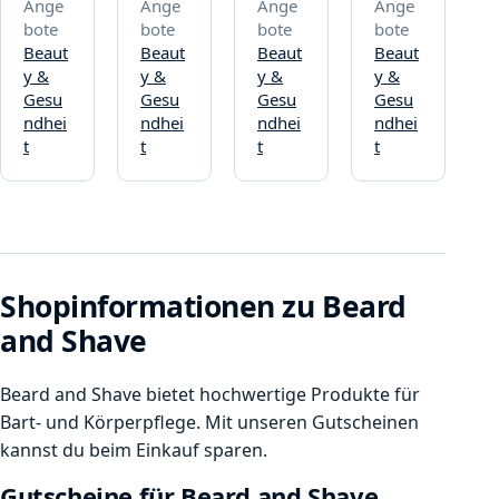
Ange
Ange
Ange
Ange
bote
bote
bote
bote
Beaut
Beaut
Beaut
Beaut
y &
y &
y &
y &
Gesu
Gesu
Gesu
Gesu
ndhei
ndhei
ndhei
ndhei
t
t
t
t
Shopinformationen zu Beard
and Shave
Beard and Shave bietet hochwertige Produkte für
Bart- und Körperpflege. Mit unseren Gutscheinen
kannst du beim Einkauf sparen.
Gutscheine für Beard and Shave