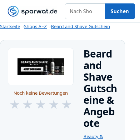
Nach Shop suchen
Gutscheine
Shops A–Z
Kategorien
Magazin
Suchen
Startseite
Startseite
Shops A–Z
Beard and Shave Gutschein
Beard
and
Shave
Gutsch
Noch keine Bewertungen
eine &
★
★
★
★
★
Angeb
★
★
★
★
★
ote
Beauty &