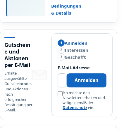
e
l
t
T
Bedingungen
P
e
t
E
& Details
a
g
a
B
f
e
u
E
u
A
f
S
m
u
u
T
D
Anmelden
s
n
1
E
Gutschein
y
g
s
Interessen
2
L
e und
n
e
e
L
Geschafft
3
Aktionen
a
w
r
U
per E-Mail
E-Mail-Adresse
m
ä
E
N
Erhalte
i
h
a
G
ausgewählte
Anmelden
c
l
u
Gutscheincodes
S
t
d
und Aktionen
Ich möchte den
e
e
nach
e
Newsletter erhalten und
erfolgreicher
t
P
P
willige gemäß der
Bestätigung per
f
r
a
Datenschutz
ein.
E-Mail.
ü
o
r
r
d
f
n
u
u