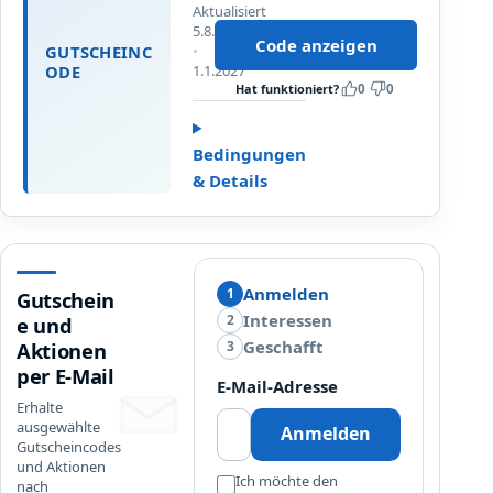
Aktualisiert
n
5.8.2026
e
Code anzeigen
Bis
GUTSCHEINC
r
1.1.2027
ODE
s
Hat funktioniert?
0
0
t
e
Bedingungen
r
& Details
E
i
n
k
a
Anmelden
1
Gutschein
u
Interessen
2
e und
f
Geschafft
3
Aktionen
,
per E-Mail
u
E-Mail-Adresse
n
Erhalte
s
ausgewählte
Anmelden
Gutscheincodes
e
und Aktionen
r
Ich möchte den
nach