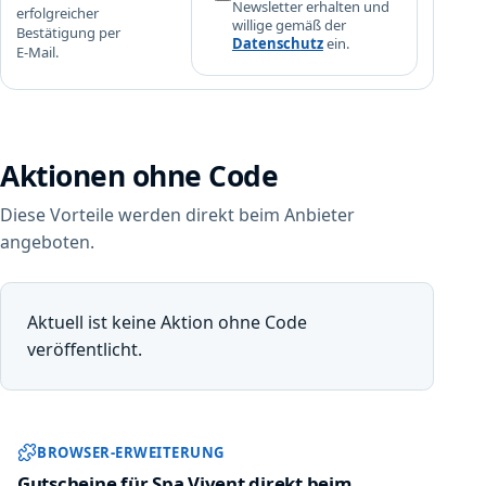
G
Newsletter erhalten und
erfolgreicher
willige gemäß der
e
Bestätigung per
Datenschutz
ein.
s
E-Mail.
c
h
e
n
Aktionen ohne Code
k
f
Diese Vorteile werden direkt beim Anbieter
ü
angeboten.
r
d
i
c
Aktuell ist keine Aktion ohne Code
h
veröffentlicht.
:
1
0
Sparwat Browser-Erweiterung und
%
BROWSER-ERWEITERUNG
Gutscheine für Spa Vivent direkt beim