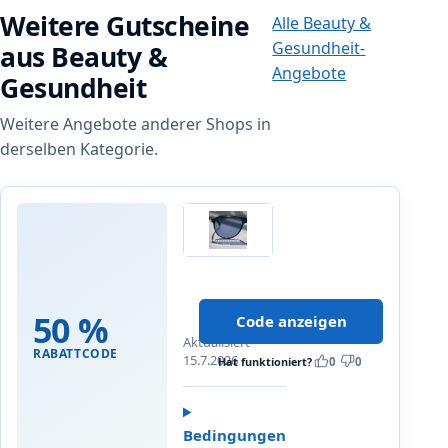
Weitere Gutscheine
Alle Beauty &
Gesundheit-
aus Beauty &
Angebote
Gesundheit
Weitere Angebote anderer Shops in
derselben Kategorie.
brille24
5
0
50 %
Code anzeigen
%
Aktualisiert
R
RABATTCODE
15.7.2026
Hat funktioniert?
0
0
a
b
a
t
Bedingungen