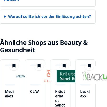
Worauf sollte ich vor der Einlösung achten?
Ähnliche Shops aus Beauty &
Gesundheit
merken
merken
merken
merken
Medi
CLAV
Kräut
backl
akos
erha
axx
us
Sanct