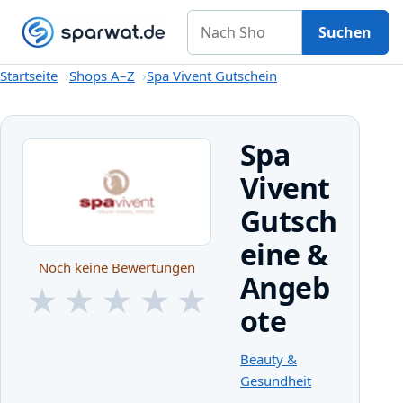
Nach Shop suchen
Gutscheine
Shops A–Z
Kategorien
Magazin
Suchen
Startseite
Startseite
Shops A–Z
Spa Vivent Gutschein
Spa
Vivent
Gutsch
eine &
Noch keine Bewertungen
Angeb
★
★
★
★
★
ote
★
★
★
★
★
Beauty &
Gesundheit