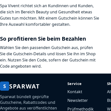
Spa Vivent richtet sich an Kundinnen und Kunden,
die sich im Bereich Beauty und Gesundheit etwas
Gutes tun möchten. Mit einem Gutschein können Sie
Ihre Auswahl komfortabler gestalten.
So profitieren Sie beim Bezahlen
Wählen Sie den passenden Gutschein aus, prüfen
Sie die Gutschein-Details und lösen Sie ihn im Shop
ein. Nutzen Sie den Code, sofern der Gutschein mit
Code angeboten wird.
Service
S
SPARWAT
S
Kontakt
Al
Sparwat bündelt geprüfte
Newsletter
Bl
Gutscheine, Rabattcodes und
Angebote aus veröffentlichten
Prüfmethodik
W