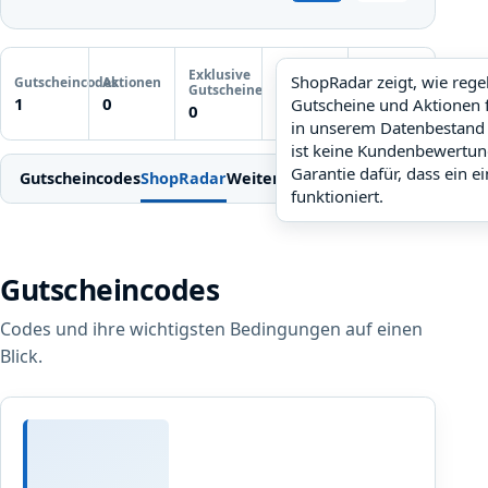
Letzte
Exklusive
Gutscheinprüfung
ShopRadar zeigt, wie reg
Gutscheincodes
Aktionen
ShopRadar
Gutscheine
Noch keine
1
0
Gutscheine und Aktionen 
noch keine Daten
0
Prüfung
in unserem Datenbestand 
ist keine Kundenbewertun
Garantie dafür, dass ein e
Gutscheincodes
ShopRadar
Weitere Gutscheine
Einlösen
Bedi
funktioniert.
Gutscheincodes
Codes und ihre wichtigsten Bedingungen auf einen
Blick.
D
e
i