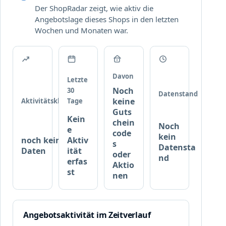
h
r
Der ShopRadar zeigt, wie aktiv die
T
!
.
Angebotslage dieses Shops in den letzten
Y
Wochen und Monaten war.
P
r
o
d
u
Davon
Letzte
k
Noch
30
Datenstand
t
keine
Aktivitätsklasse
Tage
e
Guts
Kein
b
chein
Noch
e
e
code
kein
noch keine
Aktiv
i
s
Datensta
Daten
ität
c
oder
nd
erfas
Aktio
a
st
nen
n
d
r
o
Angebotsaktivität im Zeitverlauf
p