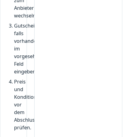
zum
Anbieter
wechseln.
Gutscheincode,
falls
vorhanden,
im
vorgesehenen
Feld
eingeben.
Preis
und
Konditionen
vor
dem
Abschluss
prüfen.