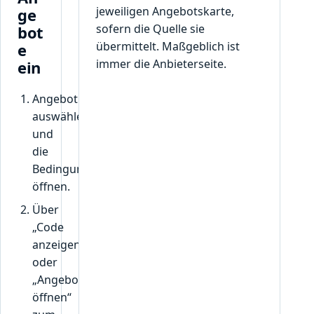
jeweiligen Angebotskarte,
ge
sofern die Quelle sie
bot
übermittelt. Maßgeblich ist
e
immer die Anbieterseite.
ein
Angebot
auswählen
und
die
Bedingungen
öffnen.
Über
„Code
anzeigen“
oder
„Angebot
öffnen“