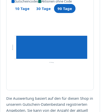
Gutscheincodes
Aktionen ohne Code
h
a
10 Tage
30 Tage
90 Tage
r
m
.
d
e
1
Aktivitäten
0
3.–5. Aug.
Die Auswertung basiert auf den für diesen Shop in
unserem Gutschein-Datenbestand registrierten
Angeboten. Sie kann von der Anzahl der aktuell