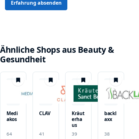
Erfahrung absenden
Ähnliche Shops aus Beauty &
Gesundheit
merken
merken
merken
merken
Medi
CLAV
Kräut
backl
akos
erha
axx
us
64
41
39
38