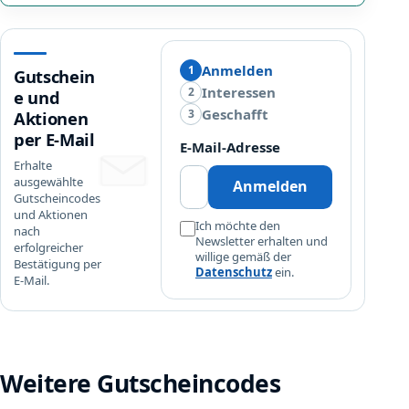
t
günstiger
t
ab
–
0€,
A
Anmelden
1
für
Gutschein
u
Interessen
Neu-
2
e und
f
und
Geschafft
3
Aktionen
B
Bestandskunden,
per E-Mail
u
E-Mail-Adresse
gültig
n
Erhalte
auf
ausgewählte
d
Anmelden
Bundles,
Gutscheincodes
l
bis
und Aktionen
e
Ich möchte den
nach
auf
Newsletter erhalten und
s
erfolgreicher
…
willige gemäß der
Bestätigung per
Datenschutz
ein.
E-Mail.
Weitere Gutscheincodes