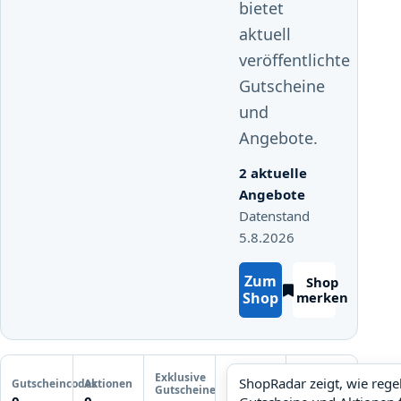
bietet
aktuell
veröffentlichte
Gutscheine
und
Angebote.
2 aktuelle
Angebote
Datenstand
5.8.2026
Zum
Shop
Shop
merken
2 exklusive Gutscheine anzeigen
Letzte
Exklusive
Gutscheinprüfung
ShopRadar zeigt, wie reg
Gutscheincodes
Aktionen
ShopRadar
Gutscheine
Noch keine
0
0