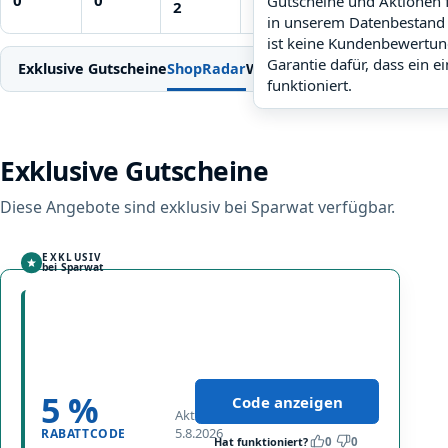
Gutscheine und Aktionen 
noch keine Daten
2
Prüfung
in unserem Datenbestand 
ist keine Kundenbewertun
Garantie dafür, dass ein e
Exklusive Gutscheine
ShopRadar
Weitere Gutscheine
Einlösen
funktioniert.
Exklusive Gutscheine
Diese Angebote sind exklusiv bei Sparwat verfügbar.
EXKLUSIV
bei Sparwat
5
%
V
5
i
%
t
weniger
5 %
Code anzeigen
o
Aktualisiert
zahlen
r
5.8.2026
RABATTCODE
bei
Hat funktioniert?
0
0