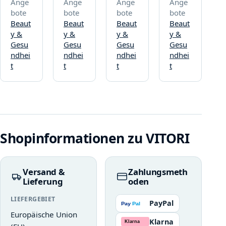
Ange
Ange
Ange
Ange
bote
bote
bote
bote
Beaut
Beaut
Beaut
Beaut
y &
y &
y &
y &
Gesu
Gesu
Gesu
Gesu
ndhei
ndhei
ndhei
ndhei
t
t
t
t
Shopinformationen zu VITORI
Versand &
Zahlungsmeth
Lieferung
oden
LIEFERGEBIET
PayPal
Europäische Union
Klarna