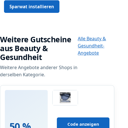
Sparwat installieren
Weitere Gutscheine
Alle Beauty &
Gesundheit-
aus Beauty &
Angebote
Gesundheit
Weitere Angebote anderer Shops in
derselben Kategorie.
brille24
5
0
50 %
Code anzeigen
%