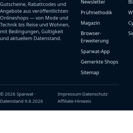
Newsletter
Bl
Gutscheine, Rabattcodes und
Angebote aus veröffentlichten
Prüfmethodik
W
Onlineshops — von Mode und
Magazin
C
Technik bis Reise und Wohnen,
mit Bedingungen, Gültigkeit
Browser-
Si
und aktuellem Datenstand.
Erweiterung
Sparwat-App
Gemerkte Shops
Sitemap
© 2026 Sparwat
·
Impressum
·
Datenschutz
·
Datenstand
9.8.2026
Affiliate-Hinweis