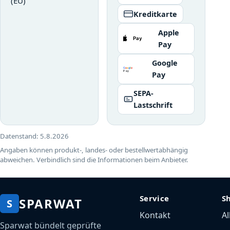
(EU)
Kreditkarte
Apple
Pay
Google
Pay
SEPA-
Lastschrift
Datenstand:
5.8.2026
Angaben können produkt-, landes- oder bestellwertabhängig
abweichen. Verbindlich sind die Informationen beim Anbieter.
Service
S
SPARWAT
S
Kontakt
Al
Sparwat bündelt geprüfte