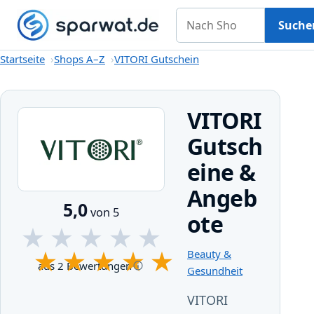
Nach Shop suchen
Gutscheine
Shops A–Z
Kategorien
Magazin
Suche
Startseite
Startseite
Shops A–Z
VITORI Gutschein
VITORI
Gutsch
eine &
Angeb
5,0
von 5
ote
★
★
★
★
★
★
★
★
★
★
Beauty &
aus 2 Bewertungen
Gesundheit
VITORI