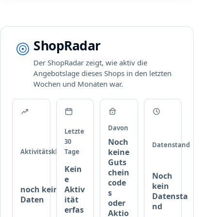
B
e
u
d
E
r
t
P
e
z
U
i
b
ShopRadar
R
c
a
I
h
r
Der ShopRadar zeigt, wie aktiv die
T
!
.
Angebotslage dieses Shops in den letzten
Y
Wochen und Monaten war.
P
r
o
d
u
Davon
Letzte
k
Noch
30
Datenstand
t
keine
Aktivitätsklasse
Tage
e
Guts
Kein
b
chein
Noch
e
e
code
kein
noch keine
Aktiv
i
s
Datensta
Daten
ität
c
oder
nd
erfas
Aktio
a