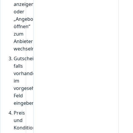
anzeigen“
oder
„Angebot
öffnen“
zum
Anbieter
wechseln.
Gutscheincode,
falls
vorhanden,
im
vorgesehenen
Feld
eingeben.
Preis
und
Konditionen