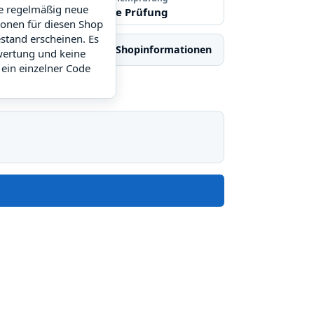
ie regelmäßig neue
Noch keine Prüfung
ionen für diesen Shop
stand erscheinen. Es
iche Shops
Shopinformationen
wertung und keine
 ein einzelner Code