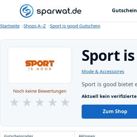
Gutschein
Startseite
Startseite
Shops A–Z
Sport is good Gutschein
Sport i
Mode & Accessoires
Sport is good bietet
Noch keine Bewertungen
Aktuell kein verifizier
★
★
★
★
★
★
★
★
★
★
Zum Shop
Gutscheincodes
Aktionen