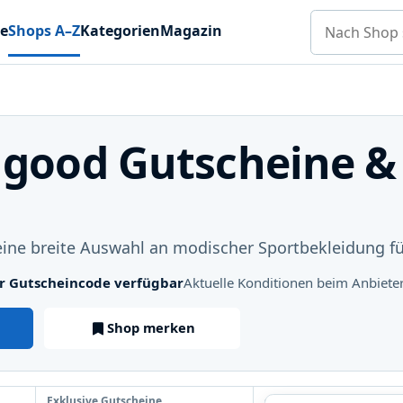
Nach Shop s
e
Shops A–Z
Kategorien
Magazin
s good Gutscheine 
 eine breite Auswahl an modischer Sportbekleidung f
ter Gutscheincode verfügbar
Aktuelle Konditionen beim Anbiete
Shop merken
Exklusive Gutscheine
ShopRadar