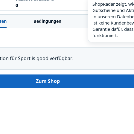
ShopRadar zeigt, w
0
noch keine Daten
Gutscheine und Akt
in unserem Datenbe
sen
Bedingungen
FAQ
Ähnl
ist keine Kundenbe
Garantie dafür, dass
funktioniert.
tion für Sport is good verfügbar.
Zum Shop