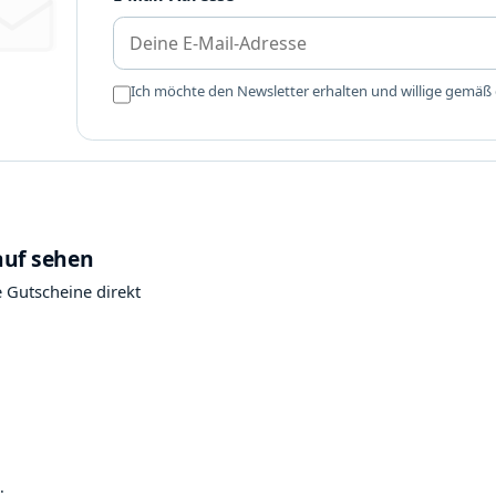
Ich möchte den Newsletter erhalten und willige gemäß
ung und App
auf sehen
 Gutscheine direkt
.