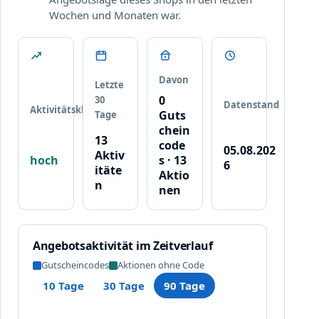
m
s
Wochen und Monaten war.
p
c
l
h
e
e
t
i
t
n
Davon
Letzte
e
c
0
30
Datenstand
Aktivitätsklasse
n
o
Guts
Tage
W
d
chein
13
a
e
code
05.08.202
Aktiv
r
,
hoch
s · 13
6
itäte
e
d
Aktio
n
n
nen
e
k
r
o
I
r
h
Angebotsaktivität im Zeitverlauf
b
n
Gutscheincodes
Aktionen ohne Code
e
n
10 Tage
30 Tage
90 Tage
n
a