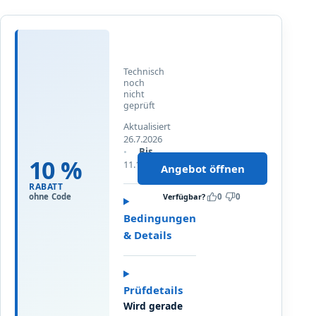
1
0
%
Technisch
R
noch
nicht
a
geprüft
b
Aktualisiert
a
26.7.2026
t
Bis
t
10 %
11.1.2027
Angebot öffnen
b
RABATT
e
Verfügbar?
0
0
ohne Code
i
Bedingungen
N
& Details
e
w
s
l
Prüfdetails
e
Wird gerade