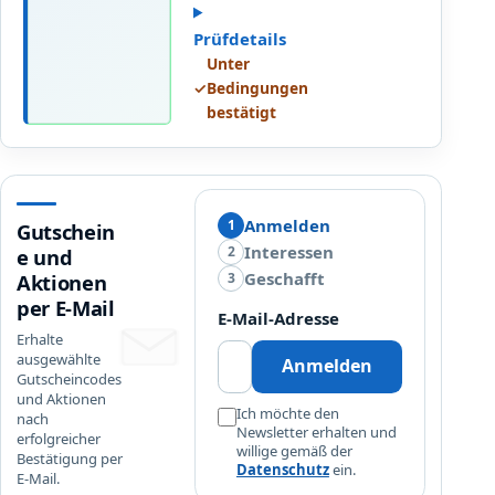
d
a
Prüfdetails
b
Unter
4
✓
Bedingungen
9
bestätigt
,
9
0
€
Anmelden
1
Gutschein
Interessen
2
e und
Geschafft
3
Aktionen
per E-Mail
E-Mail-Adresse
Erhalte
ausgewählte
Anmelden
Gutscheincodes
und Aktionen
Ich möchte den
nach
Newsletter erhalten und
erfolgreicher
willige gemäß der
Bestätigung per
Datenschutz
ein.
E-Mail.