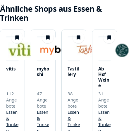
Ähnliche Shops aus Essen &
Trinken
merken
merken
merken
merken
vitis
mybo
Tastil
Ab
shi
lery
Hof
Wein
e
112
47
38
31
Ange
Ange
Ange
Ange
bote
bote
bote
bote
Essen
Essen
Essen
Essen
&
&
&
&
Trinke
Trinke
Trinke
Trinke
n
n
n
n