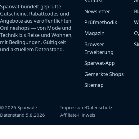
Kontakt
Al
Sparwat bündelt geprüfte
Newsletter
Bl
Gutscheine, Rabattcodes und
Angebote aus veröffentlichten
Prüfmethodik
W
Onlineshops — von Mode und
Magazin
C
Technik bis Reise und Wohnen,
mit Bedingungen, Gültigkeit
Browser-
Si
und aktuellem Datenstand.
Erweiterung
Sparwat-App
Gemerkte Shops
Sitemap
© 2026 Sparwat
·
Impressum
·
Datenschutz
·
Datenstand
5.8.2026
Affiliate-Hinweis