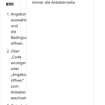
immer die Anbieterseite.
ein
Angebot
auswählen
und
die
Bedingungen
öffnen.
Über
„Code
anzeigen“
oder
„Angebot
öffnen“
zum
Anbieter
wechseln.