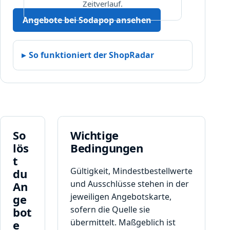
Zeitverlauf.
i
r
Angebote bei Sodapop ansehen
d
.
So funktioniert der ShopRadar
So
Wichtige
lös
Bedingungen
t
Gültigkeit, Mindestbestellwerte
du
und Ausschlüsse stehen in der
An
jeweiligen Angebotskarte,
ge
sofern die Quelle sie
bot
übermittelt. Maßgeblich ist
e