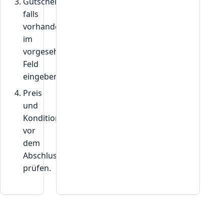
Gutscheincode,
falls
vorhanden,
im
vorgesehenen
Feld
eingeben.
Preis
und
Konditionen
vor
dem
Abschluss
prüfen.