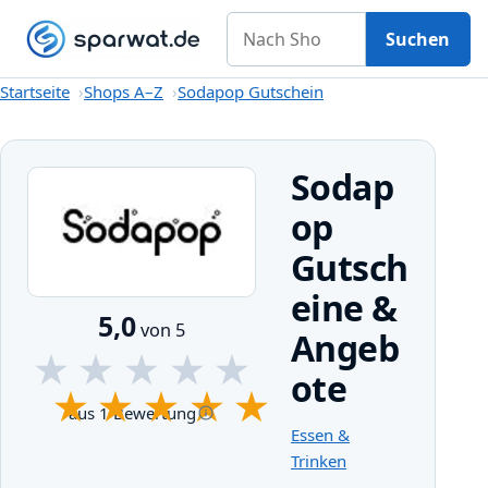
Nach Shop suchen
Gutscheine
Shops A–Z
Kategorien
Magazin
Suchen
Startseite
Startseite
Shops A–Z
Sodapop Gutschein
Sodap
op
Gutsch
eine &
5,0
von 5
Angeb
★
★
★
★
★
ote
★
★
★
★
★
aus 1 Bewertung
Essen &
Trinken