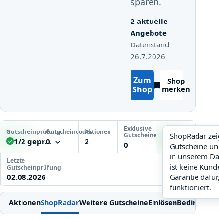
sparen.
2 aktuelle
Angebote
Datenstand
26.7.2026
Zum
Shop
Shop
merken
Prüfdetails ansehen
ShopRadar: hoch
Exklusive
Gutscheinprüfung
Gutscheincodes
Aktionen
ShopRadar
Gutscheine
ShopRadar zei
1/2 geprüft
0
2
hoch
✓
0
Geprüft
Gutscheine un
in unserem Da
Letzte
ist keine Kun
Gutscheinprüfung
02.08.2026
Garantie dafür
funktioniert.
Aktionen
ShopRadar
Weitere Gutscheine
Einlösen
Bedingung