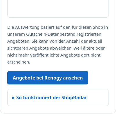
I
h
n
e
Die Auswertung basiert auf den für diesen Shop in
n
unserem Gutschein-Datenbestand registrierten
n
Angeboten. Sie kann von der Anzahl der aktuell
a
sichtbaren Angebote abweichen, weil ältere oder
c
nicht mehr veröffentlichte Angebote dort nicht
h
d
erscheinen.
e
m
Angebote bei Renogy ansehen
K
l
i
So funktioniert der ShopRadar
c
k
a
n
g