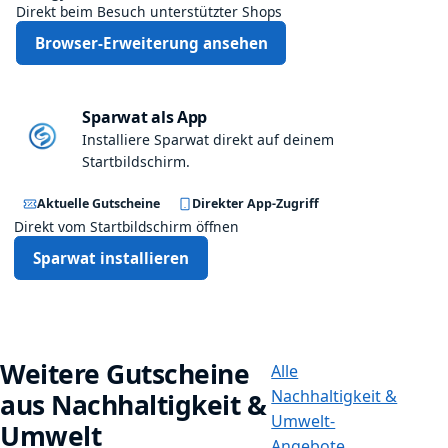
I
Direkt beim Besuch unterstützter Shops
h
Browser-Erweiterung ansehen
n
e
n
Sparwat als App
n
a
Installiere Sparwat direkt auf deinem
c
Startbildschirm.
h
d
Aktuelle Gutscheine
Direkter App-Zugriff
e
Direkt vom Startbildschirm öffnen
m
Sparwat installieren
K
l
i
c
k
Weitere Gutscheine
Alle
a
Nachhaltigkeit &
aus Nachhaltigkeit &
n
Umwelt-
g
Umwelt
Angebote