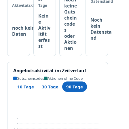
Datenstand
t
keine
Aktivitätsklasse
Tage
e
Guts
Kein
b
chein
Noch
e
e
code
kein
noch keine
Aktiv
i
s
Datensta
Daten
ität
c
oder
nd
erfas
Aktio
a
st
nen
n
d
r
o
Angebotsaktivität im Zeitverlauf
p
Gutscheincodes
Aktionen ohne Code
h
a
10 Tage
30 Tage
90 Tage
r
m
.
d
e
5
4
3