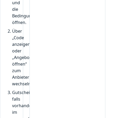
und
die
Bedingungen
öffnen.
Über
„Code
anzeigen“
oder
„Angebot
öffnen“
zum
Anbieter
wechseln.
Gutscheincode,
falls
vorhanden,
im