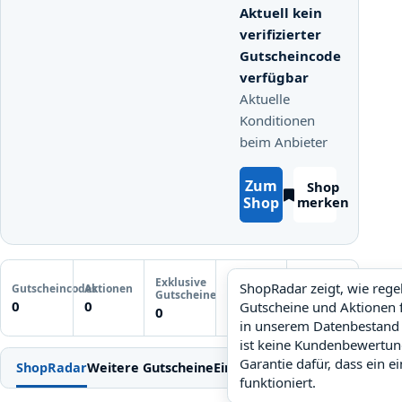
Aktuell kein
verifizierter
Gutscheincode
verfügbar
Aktuelle
Konditionen
beim Anbieter
Zum
Shop
Shop
merken
Letzte
Exklusive
Gutscheinprüfung
ShopRadar zeigt, wie reg
Gutscheincodes
Aktionen
ShopRadar
Gutscheine
Noch keine
0
0
Gutscheine und Aktionen 
noch keine Daten
0
Prüfung
in unserem Datenbestand 
ist keine Kundenbewertun
Garantie dafür, dass ein e
ShopRadar
Weitere Gutscheine
Einlösen
Bedingungen
FAQ
Ähn
funktioniert.