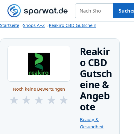
Nach Shop suchen
Gutscheine
Shops A–Z
Kategorien
Magazin
Suche
Startseite
Startseite
Shops A–Z
Reakiro CBD Gutschein
Reakir
o CBD
Gutsch
eine &
Noch keine Bewertungen
Angeb
★
★
★
★
★
ote
★
★
★
★
★
Beauty &
Gesundheit