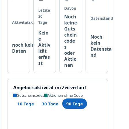
u
s
Davon
Letzte
g
Noch
30
Datenstand
e
keine
Aktivitätsklasse
Tage
w
Guts
Kein
ä
chein
Noch
e
h
code
kein
noch keine
Aktiv
l
s
Datensta
Daten
ität
t
oder
nd
erfas
Aktio
e
st
nen
M
a
r
k
Angebotsaktivität im Zeitverlauf
e
Gutscheincodes
Aktionen ohne Code
n
b
10 Tage
30 Tage
90 Tage
e
i
m
K