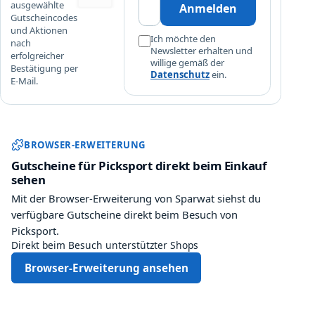
ausgewählte
Anmelden
c
Gutscheincodes
k
und Aktionen
Ich möchte den
nach
s
Newsletter erhalten und
erfolgreicher
p
willige gemäß der
Bestätigung per
o
Datenschutz
ein.
E-Mail.
r
t
Sparwat Browser-Erweiterung und
BROWSER-ERWEITERUNG
Gutscheine für Picksport direkt beim Einkauf
sehen
Mit der Browser-Erweiterung von Sparwat siehst du
verfügbare Gutscheine direkt beim Besuch von
Picksport.
Direkt beim Besuch unterstützter Shops
Browser-Erweiterung ansehen