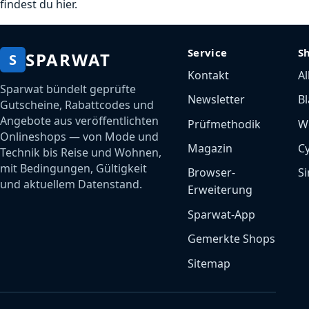
findest du hier.
Service
S
SPARWAT
S
Kontakt
Al
Sparwat bündelt geprüfte
Newsletter
Bl
Gutscheine, Rabattcodes und
Angebote aus veröffentlichten
Prüfmethodik
W
Onlineshops — von Mode und
Magazin
C
Technik bis Reise und Wohnen,
mit Bedingungen, Gültigkeit
Browser-
Si
und aktuellem Datenstand.
Erweiterung
Sparwat-App
Gemerkte Shops
Sitemap