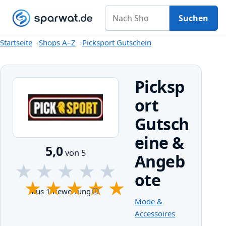
Nach Shop suchen
Gutscheine
Shops A–Z
Kategorien
Magazin
Suchen
Startseite
Startseite
Shops A–Z
Picksport Gutschein
Picksp
ort
Gutsch
eine &
5,0
von 5
Angeb
★
★
★
★
★
ote
★
★
★
★
★
aus 1 Bewertung
Mode &
Accessoires