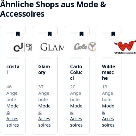
Ähnliche Shops aus Mode &
Accessoires
merken
merken
merken
merken
crista
Glam
Carlo
Wilde
l
ory
Coluc
masc
ci
he
46
37
20
19
Ange
Ange
Ange
Ange
bote
bote
bote
bote
Mode
Mode
Mode
Mode
&
&
&
&
Acces
Acces
Acces
Acces
soires
soires
soires
soires