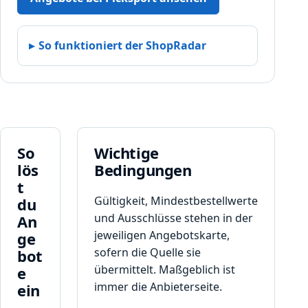
d
e
„
So funktioniert der ShopRadar
G
u
t
s
c
h
e
So
Wichtige
i
lös
Bedingungen
n
t
c
Gültigkeit, Mindestbestellwerte
du
o
und Ausschlüsse stehen in der
An
d
jeweiligen Angebotskarte,
ge
e
,
sofern die Quelle sie
bot
d
übermittelt. Maßgeblich ist
e
e
immer die Anbieterseite.
ein
r