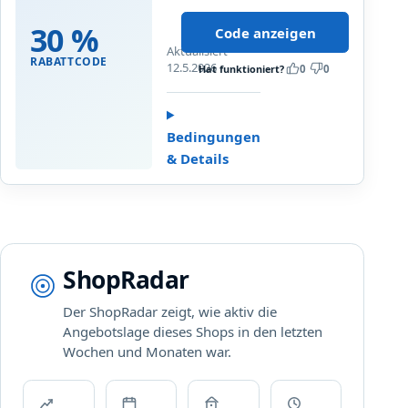
on
T
4
all
30 %
Code anzeigen
:
P
Brille24
Aktualisiert
B
r
RABATTCODE
Private
12.5.2026
Hat funktioniert?
0
0
i
i
Label
s
v
styles.
z
a
Upgrade
u
t
Bedingungen
…
3
e
& Details
0
L
%
a
R
b
a
e
b
l
ShopRadar
a
t
Der ShopRadar zeigt, wie aktiv die
t
Angebotslage dieses Shops in den letzten
a
Wochen und Monaten war.
u
f
a