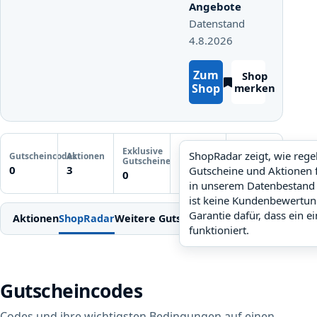
Angebote
Datenstand
4.8.2026
Zum
Shop
Shop
merken
Letzte
Exklusive
Gutscheinprüfung
ShopRadar zeigt, wie reg
Gutscheincodes
Aktionen
ShopRadar
Gutscheine
Noch keine
0
3
Gutscheine und Aktionen 
noch keine Daten
0
Prüfung
in unserem Datenbestand 
ist keine Kundenbewertun
Garantie dafür, dass ein e
Aktionen
ShopRadar
Weitere Gutscheine
Einlösen
Bedingung
funktioniert.
Gutscheincodes
Codes und ihre wichtigsten Bedingungen auf einen