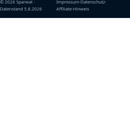
© 2026 Sparwat
·
Impressum
·
Datenschutz
·
Datenstand
5.8.2026
Affiliate-Hinweis