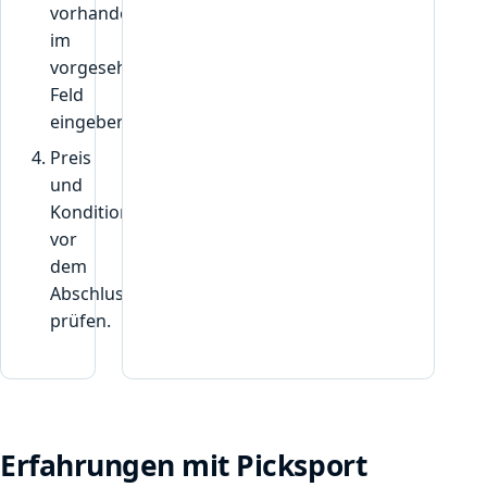
vorhanden,
z
im
e
vorgesehenen
i
g
Feld
t
eingeben.
w
Preis
i
und
r
Konditionen
d
“
vor
dem
Abschluss
prüfen.
Erfahrungen mit Picksport