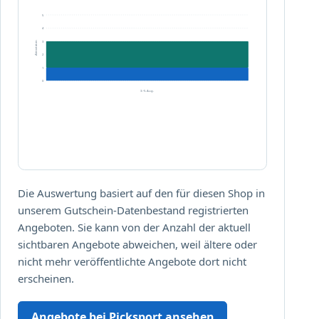
a
5
u
4
f
3
Aktivitäten
2
ü
1
b
0
e
3.–5. Aug.
r
1
0
E
U
R
Die Auswertung basiert auf den für diesen Shop in
m
unserem Gutschein-Datenbestand registrierten
i
Angeboten. Sie kann von der Anzahl der aktuell
t
sichtbaren Angebote abweichen, weil ältere oder
d
nicht mehr veröffentlichte Angebote dort nicht
e
erscheinen.
m
C
o
Angebote bei Picksport ansehen