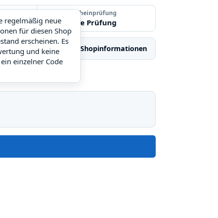
Letzte Gutscheinprüfung
ie regelmäßig neue
Noch keine Prüfung
ionen für diesen Shop
stand erscheinen. Es
iche Shops
Shopinformationen
wertung und keine
 ein einzelner Code