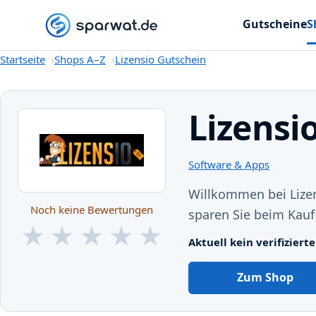
Gutscheine
S
Startseite
Startseite
Shops A–Z
Lizensio Gutschein
Lizensi
Software & Apps
Willkommen bei Lizen
Noch keine Bewertungen
sparen Sie beim Kauf
★
★
★
★
★
Aktuell kein verifizier
★
★
★
★
★
Zum Shop