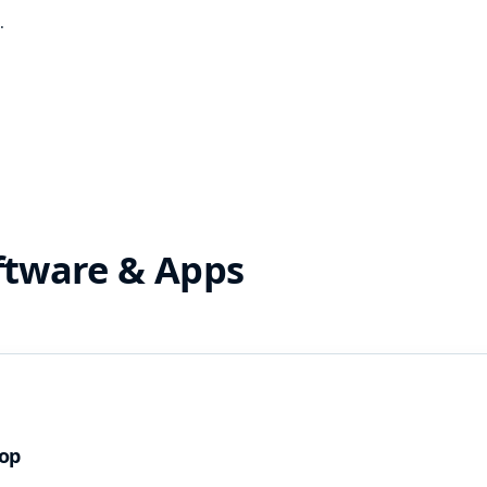
.
ftware & Apps
hop