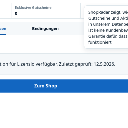
Exklusive Gutscheine
ShopRadar
ShopRadar zeigt, w
0
noch keine Daten
Gutscheine und Akt
in unserem Datenbe
sen
Bedingungen
FAQ
Ähnl
ist keine Kundenbe
Garantie dafür, dass
funktioniert.
tion für Lizensio verfügbar. Zuletzt geprüft: 12.5.2026.
Zum Shop