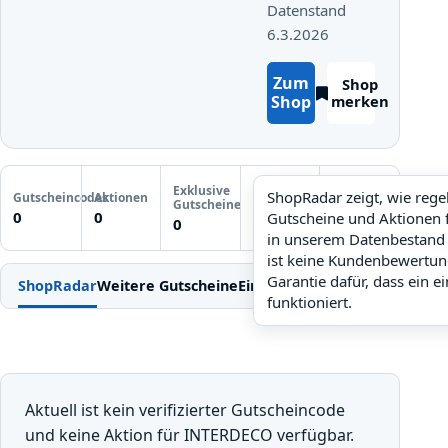
Datenstand
6.3.2026
Zum
Shop
Shop
merken
Letzte
Exklusive
Gutscheinprüfung
ShopRadar zeigt, wie reg
Gutscheincodes
Aktionen
ShopRadar
Gutscheine
Noch keine
0
0
Gutscheine und Aktionen 
noch keine Daten
0
Prüfung
in unserem Datenbestand 
ist keine Kundenbewertun
Garantie dafür, dass ein e
ShopRadar
Weitere Gutscheine
Einlösen
Bedingungen
FAQ
Ähn
funktioniert.
Aktuell ist kein verifizierter Gutscheincode
und keine Aktion für INTERDECO verfügbar.