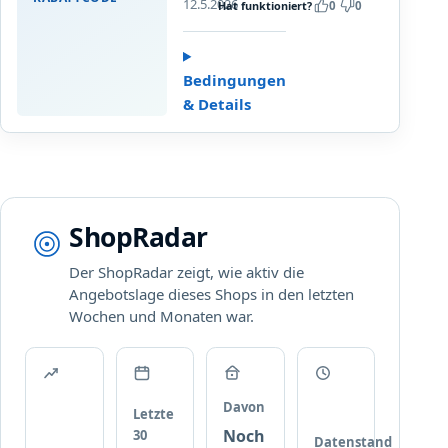
Private
12.5.2026
Hat funktioniert?
0
0
i
i
Label
s
v
styles.
z
a
Upgrade
u
t
Bedingungen
…
3
e
& Details
0
L
%
a
R
b
a
e
b
l
ShopRadar
a
t
Der ShopRadar zeigt, wie aktiv die
t
Angebotslage dieses Shops in den letzten
a
Wochen und Monaten war.
u
f
a
u
s
Davon
Letzte
g
Noch
30
Datenstand