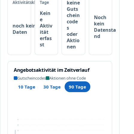
e
keine
Aktivitätsklasse
Tage
w
Guts
Kein
ä
chein
Noch
e
h
code
kein
noch keine
Aktiv
l
s
Datensta
Daten
ität
t
oder
nd
erfas
Aktio
e
st
nen
M
a
r
k
Angebotsaktivität im Zeitverlauf
e
Gutscheincodes
Aktionen ohne Code
n
b
10 Tage
30 Tage
90 Tage
e
i
m
K
a
5
u
4
f
3
Aktivitäten