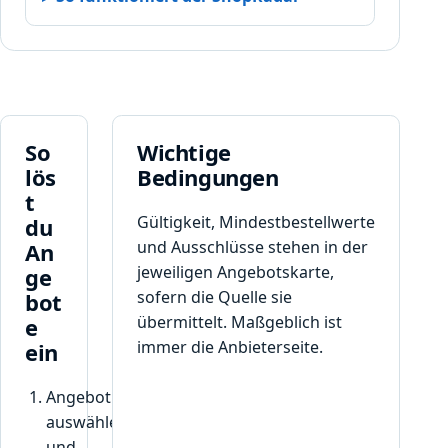
G
u
t
s
c
h
e
So
Wichtige
i
lös
Bedingungen
n
t
c
Gültigkeit, Mindestbestellwerte
du
o
und Ausschlüsse stehen in der
An
d
jeweiligen Angebotskarte,
ge
e
,
sofern die Quelle sie
bot
d
übermittelt. Maßgeblich ist
e
e
immer die Anbieterseite.
ein
r
I
Angebot
h
auswählen
n
und