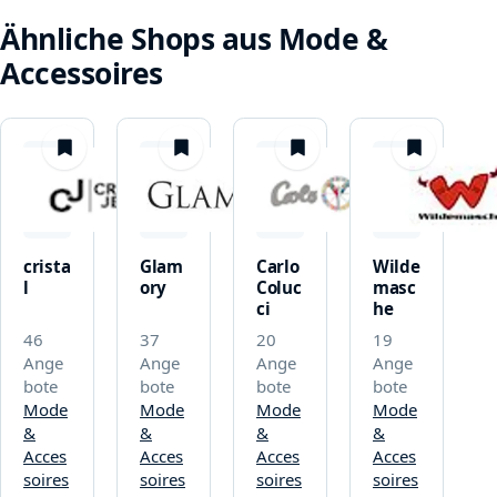
Ähnliche Shops aus Mode &
Accessoires
merken
merken
merken
merken
crista
Glam
Carlo
Wilde
l
ory
Coluc
masc
ci
he
46
37
20
19
Ange
Ange
Ange
Ange
bote
bote
bote
bote
Mode
Mode
Mode
Mode
&
&
&
&
Acces
Acces
Acces
Acces
soires
soires
soires
soires