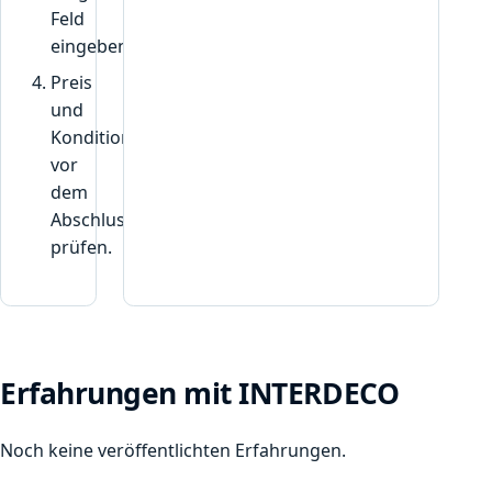
g
Feld
t
eingeben.
w
Preis
i
und
r
Konditionen
d
“
vor
dem
Abschluss
prüfen.
Erfahrungen mit INTERDECO
Noch keine veröffentlichten Erfahrungen.