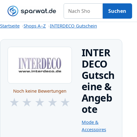
Nach Shop suchen
Gutscheine
Shops A–Z
Kategorien
Magazin
Suchen
Startseite
Startseite
Shops A–Z
INTERDECO Gutschein
INTER
DECO
Gutsch
eine &
Noch keine Bewertungen
Angeb
★
★
★
★
★
ote
★
★
★
★
★
Mode &
Accessoires