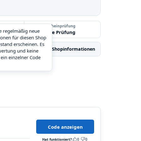
Letzte Gutscheinprüfung
ie regelmäßig neue
Noch keine Prüfung
ionen für diesen Shop
stand erscheinen. Es
Ähnliche Shops
Shopinformationen
wertung und keine
 ein einzelner Code
Code anzeigen
Hat funktioniert?
0
0