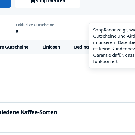
Shop merken
Exklusive Gutscheine
ShopRadar
ShopRadar zeigt, w
0
noch keine Daten
Gutscheine und Akt
in unserem Datenbe
re Gutscheine
Einlösen
Bedingungen
FAQ
ist keine Kundenbe
Garantie dafür, dass
funktioniert.
hiedene Kaffee-Sorten!