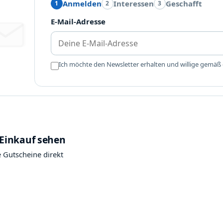
Anmelden
Interessen
Geschafft
1
2
3
E-Mail-Adresse
Ich möchte den Newsletter erhalten und willige gemäß
ung und App
 Einkauf sehen
 Gutscheine direkt