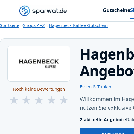
Gutscheine
S
Startseite
Startseite
Shops A–Z
Hagenbeck Kaffee Gutschein
Hagenbe
Angebo
Essen & Trinken
Noch keine Bewertungen
★
★
★
★
★
Willkommen im Hagen
★
★
★
★
★
nutzen Sie exklusive
2 aktuelle Angebote
Dat