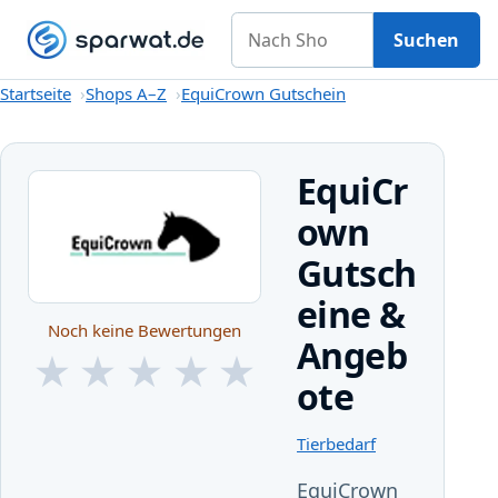
Nach Shop suchen
Gutscheine
Shops A–Z
Kategorien
Magazin
Suchen
Startseite
Startseite
Shops A–Z
EquiCrown Gutschein
EquiCr
own
Gutsch
eine &
Noch keine Bewertungen
Angeb
★
★
★
★
★
ote
★
★
★
★
★
Tierbedarf
EquiCrown