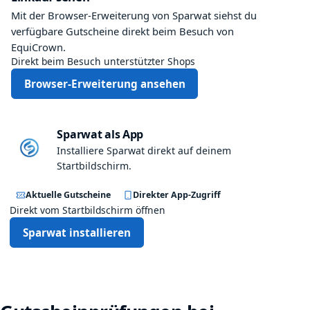
l
Mit der Browser-Erweiterung von Sparwat siehst du
w
verfügbare Gutscheine direkt beim Besuch von
e
EquiCrown.
r
Direkt beim Besuch unterstützter Shops
t
Browser-Erweiterung ansehen
7
5
€
Sparwat als App
Installiere Sparwat direkt auf deinem
Startbildschirm.
Aktuelle Gutscheine
Direkter App-Zugriff
Direkt vom Startbildschirm öffnen
Sparwat installieren