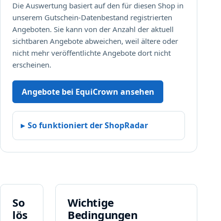
Die Auswertung basiert auf den für diesen Shop in
t
unserem Gutschein-Datenbestand registrierten
a
n
Angeboten. Sie kann von der Anzahl der aktuell
d
sichtbaren Angebote abweichen, weil ältere oder
e
nicht mehr veröffentlichte Angebote dort nicht
r
erscheinen.
e
n
Angebote bei EquiCrown ansehen
R
a
b
So funktioniert der ShopRadar
a
t
t
e
n
.
E
So
Wichtige
i
lös
Bedingungen
n