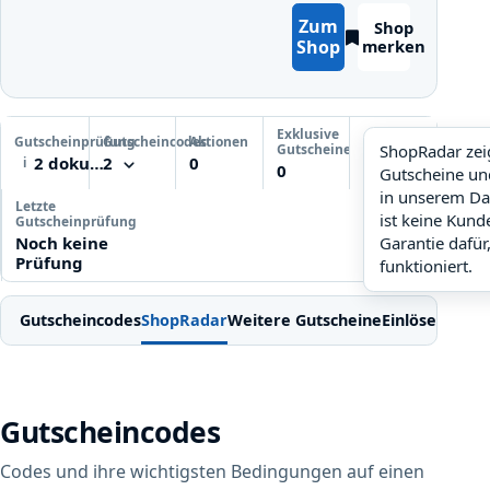
Zum
Shop
Shop
merken
Prüfdetails ansehen
Exklusive
Gutscheinprüfung
Gutscheincodes
Aktionen
ShopRadar
Gutscheine
ShopRadar zei
2 dokumentiert
2
0
i
noch keine Daten
0
Gutscheine un
in unserem Da
Letzte
ist keine Kun
Gutscheinprüfung
Noch keine
Garantie dafür
Prüfung
funktioniert.
Gutscheincodes
ShopRadar
Weitere Gutscheine
Einlösen
Bedi
Gutscheincodes
Codes und ihre wichtigsten Bedingungen auf einen