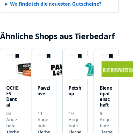
Wo finde ich die neuesten Gutscheine?
Ähnliche Shops aus Tierbedarf
merken
merken
merken
merken
QCHE
Pawzl
Petsh
Biene
FS
ove
op
npat
Dent
ensc
al
haft
63
11
10
9
Ange
Ange
Ange
Ange
bote
bote
bote
bote
Tierbe
Tierbe
Tierbe
Tierbe