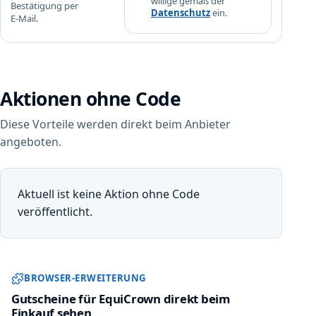
willige gemäß der
r
Bestätigung per
t
Datenschutz
ein.
e
E-Mail.
b
n
e
k
s
o
t
r
e
Aktionen ohne Code
b
l
.
l
Diese Vorteile werden direkt beim Anbieter
M
w
angeboten.
i
e
n
r
d
t
e
Aktuell ist keine Aktion ohne Code
7
s
veröffentlicht.
5
t
€
b
e
Sparwat Browser-Erweiterung und
s
BROWSER-ERWEITERUNG
t
e
Gutscheine für EquiCrown direkt beim
Einkauf sehen
l