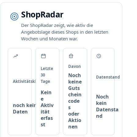
e
e
i
ShopRadar
r
n
M
Der ShopRadar zeigt, wie aktiv die
i
Angebotslage dieses Shops in den letzten
n
Wochen und Monaten war.
d
e
s
t
Davon
Letzte
b
Noch
30
e
Datenstand
keine
Aktivitätsklasse
Tage
s
Guts
t
Kein
chein
Noch
e
e
code
kein
l
noch keine
Aktiv
s
Datensta
l
Daten
ität
oder
nd
w
erfas
Aktio
e
st
nen
r