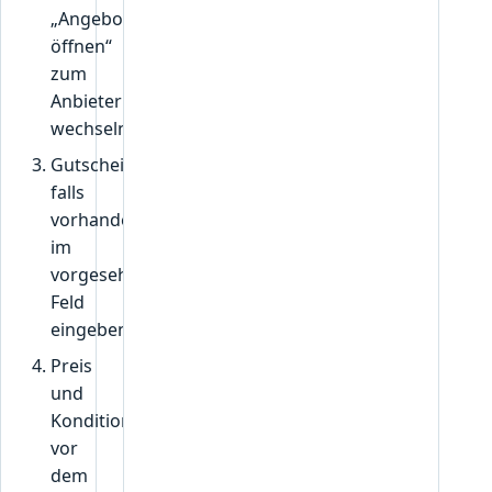
„Angebot
öffnen“
zum
Anbieter
wechseln.
Gutscheincode,
falls
vorhanden,
im
vorgesehenen
Feld
eingeben.
Preis
und
Konditionen
vor
dem