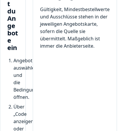
e
t
N
Gültigkeit, Mindestbestellwerte
du
u
und Ausschlüsse stehen in der
An
t
jeweiligen Angebotskarte,
ge
z
sofern die Quelle sie
bot
u
übermittelt. Maßgeblich ist
e
n
immer die Anbieterseite.
ein
g
p
r
Angebot
o
auswählen
K
und
u
die
n
Bedingungen
d
öffnen.
e
.
Über
„Code
anzeigen“
oder