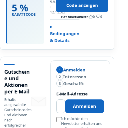
a
5.8.2026
b
5 %
Code anzeigen
m
Bis
a
12.1.2027
t
RABATTCODE
t
Hat funktioniert?
0
0
e
t
n
a
W
Bedingungen
u
a
& Details
f
r
d
e
e
n
n
k
g
o
Anmelden
1
Gutschein
e
r
Interessen
2
e und
s
b
Geschafft
3
Aktionen
a
.
per E-Mail
m
E-Mail-Adresse
M
t
Erhalte
i
e
ausgewählte
Anmelden
n
Gutscheincodes
n
d
und Aktionen
W
Ich möchte den
e
nach
a
Newsletter erhalten und
erfolgreicher
s