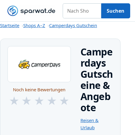
Nach Shop suchen
Gutscheine
Shops A–Z
Kategorien
Magazin
Suchen
Startseite
Startseite
Shops A–Z
Camperdays Gutschein
Campe
rdays
Gutsch
eine &
Noch keine Bewertungen
Angeb
★
★
★
★
★
ote
★
★
★
★
★
Reisen &
Urlaub