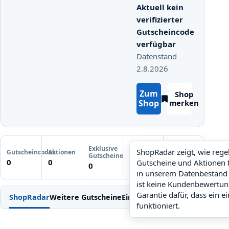
Aktuell kein
verifizierter
Gutscheincode
verfügbar
Datenstand
2.8.2026
Zum
Shop
Shop
merken
Letzte
Exklusive
Gutscheinprüfung
ShopRadar zeigt, wie reg
Gutscheincodes
Aktionen
ShopRadar
Gutscheine
Noch keine
0
0
Gutscheine und Aktionen 
noch keine Daten
0
Prüfung
in unserem Datenbestand 
ist keine Kundenbewertun
Garantie dafür, dass ein e
ShopRadar
Weitere Gutscheine
Einlösen
Bedingungen
FAQ
Ähn
funktioniert.