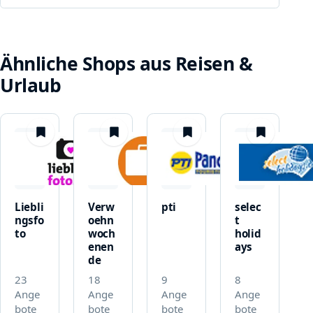
Ähnliche Shops aus Reisen &
Urlaub
merken
merken
merken
merken
Liebli
Verw
pti
selec
ngsfo
oehn
t
to
woch
holid
enen
ays
de
23
18
9
8
Ange
Ange
Ange
Ange
bote
bote
bote
bote