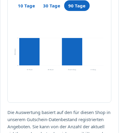
n
10 Tage
30 Tage
90 Tage
!
1
Aktivitäten
0
13.–19. Juli
20.–26. Juli
27. Juli–2. Aug.
3.–5. Aug.
Die Auswertung basiert auf den für diesen Shop in
unserem Gutschein-Datenbestand registrierten
Angeboten. Sie kann von der Anzahl der aktuell