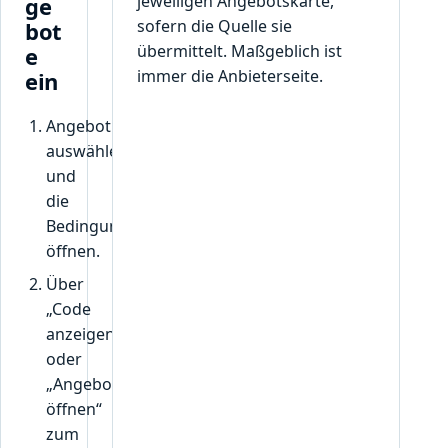
jeweiligen Angebotskarte,
ge
sofern die Quelle sie
bot
übermittelt. Maßgeblich ist
e
immer die Anbieterseite.
ein
Angebot
auswählen
und
die
Bedingungen
öffnen.
Über
„Code
anzeigen“
oder
„Angebot
öffnen“
zum