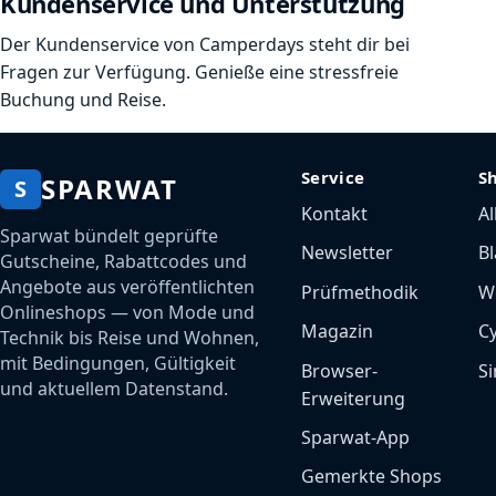
Kundenservice und Unterstützung
Der Kundenservice von Camperdays steht dir bei
Fragen zur Verfügung. Genieße eine stressfreie
Buchung und Reise.
Service
S
SPARWAT
S
Kontakt
Al
Sparwat bündelt geprüfte
Newsletter
Bl
Gutscheine, Rabattcodes und
Angebote aus veröffentlichten
Prüfmethodik
W
Onlineshops — von Mode und
Magazin
C
Technik bis Reise und Wohnen,
mit Bedingungen, Gültigkeit
Browser-
Si
und aktuellem Datenstand.
Erweiterung
Sparwat-App
Gemerkte Shops