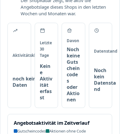
r
Der ShopRadar zeigt, wie aktiv die
O
t
Angebotslage dieses Shops in den letzten
T
i
Wochen und Monaten war.
E
k
L
e
S
l
G
u
Davon
Letzte
t
Noch
30
Datenstand
s
keine
Aktivitätsklasse
Tage
c
Guts
Kein
h
chein
Noch
e
e
code
kein
noch keine
Aktiv
i
s
Datensta
Daten
ität
n
oder
nd
erfas
Aktio
e
st
nen
s
i
c
h
Angebotsaktivität im Zeitverlauf
e
Gutscheincodes
Aktionen ohne Code
r