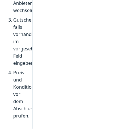
Anbieter
wechseln.
Gutscheincode,
falls
vorhanden,
im
vorgesehenen
Feld
eingeben.
Preis
und
Konditionen
vor
dem
Abschluss
prüfen.