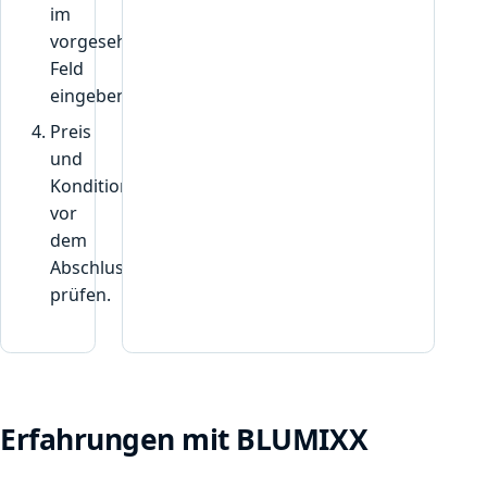
im
vorgesehenen
Feld
eingeben.
Preis
und
Konditionen
vor
dem
Abschluss
prüfen.
Erfahrungen mit BLUMIXX