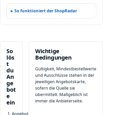
o
s
So funktioniert der ShopRadar
t
k
a
r
t
e
So
Wichtige
n
!
lös
Bedingungen
t
Gültigkeit, Mindestbestellwerte
du
und Ausschlüsse stehen in der
An
jeweiligen Angebotskarte,
ge
sofern die Quelle sie
bot
übermittelt. Maßgeblich ist
e
immer die Anbieterseite.
ein
Angebot