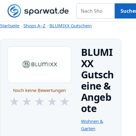
Nach Shop suchen
Gutscheine
Shops A–Z
Kategorien
Magazin
Suche
Startseite
Startseite
Shops A–Z
BLUMIXX Gutschein
BLUMI
XX
Gutsch
eine &
Noch keine Bewertungen
Angeb
★
★
★
★
★
ote
★
★
★
★
★
Wohnen &
Garten