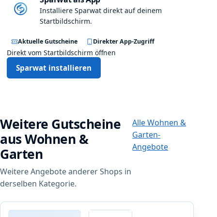
e
w
Installiere Sparwat direkt auf deinem
s
Startbildschirm.
l
Aktuelle Gutscheine
Direkter App-Zugriff
e
Direkt vom Startbildschirm öffnen
t
t
Sparwat installieren
e
r
a
b
e
Weitere Gutscheine
Alle Wohnen &
i
Garten-
aus Wohnen &
n
Angebote
e
Garten
m
W
Weitere Angebote anderer Shops in
a
derselben Kategorie.
r
e
n