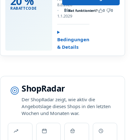
20 %
r
8.8.2026
e
e
RABATTCODE
Bis
Hat funktioniert?
0
0
P
j
1.1.2029
o
e
s
t
t
z
Bedingungen
e
t
r
& Details
2
,
0
P
%
e
a
r
u
s
f
ShopRadar
o
d
n
e
Der ShopRadar zeigt, wie aktiv die
a
i
Angebotslage dieses Shops in den letzten
l
n
Wochen und Monaten war.
i
e
s
P
i
o
e
s