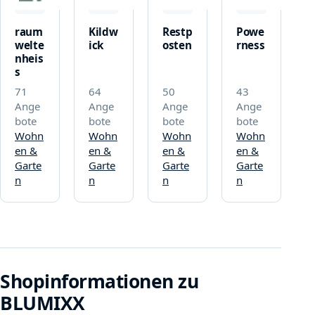
raum
Kildw
Restp
Powe
welte
ick
osten
rness
nheis
s
71
64
50
43
Ange
Ange
Ange
Ange
bote
bote
bote
bote
Wohn
Wohn
Wohn
Wohn
en &
en &
en &
en &
Garte
Garte
Garte
Garte
n
n
n
n
Shopinformationen zu
BLUMIXX