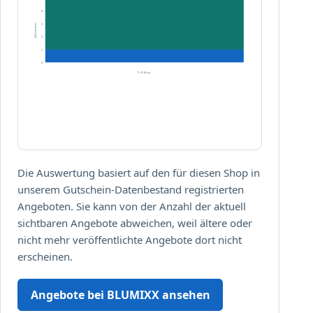
s
P
4
u
o
3
Aktivitäten
n
s
2
d
t
1
P
e
0
3.–8. Aug.
o
r
s
,
t
P
k
o
a
s
r
t
t
e
Die Auswertung basiert auf den für diesen Shop in
e
r
unserem Gutschein-Datenbestand registrierten
n
S
Angeboten. Sie kann von der Anzahl der aktuell
!
e
sichtbaren Angebote abweichen, weil ältere oder
t
nicht mehr veröffentlichte Angebote dort nicht
s
erscheinen.
u
n
Angebote bei BLUMIXX ansehen
d
P