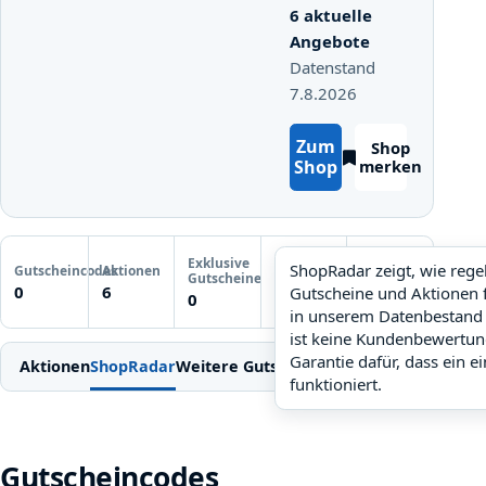
6 aktuelle
Angebote
Datenstand
7.8.2026
Zum
Shop
Shop
merken
Letzte
Exklusive
Gutscheinprüfung
ShopRadar zeigt, wie reg
Gutscheincodes
Aktionen
ShopRadar
Gutscheine
Noch keine
0
6
Gutscheine und Aktionen 
noch keine Daten
0
Prüfung
in unserem Datenbestand 
ist keine Kundenbewertun
Garantie dafür, dass ein e
Aktionen
ShopRadar
Weitere Gutscheine
Einlösen
Bedingung
funktioniert.
Gutscheincodes