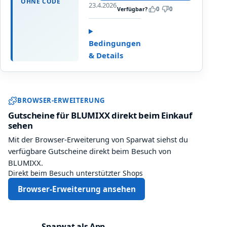
OHNE CODE
f
23.4.2026
k
Shop
o
Verfügbar?
0
0
ü
e
prüfen.
r
r
n
b
d
b
Bedingungen
w
i
e
e
& Details
e
i
r
E
B
t
i
l
v
Sparwat Browser-Erweiterung und
n
u
o
BROWSER-ERWEITERUNG
t
m
n
Gutscheine für BLUMIXX direkt beim Einkauf
r
i
sehen
a
x
g
Mit der Browser-Erweiterung von Sparwat siehst du
x
u
!
verfügbare Gutscheine direkt beim Besuch von
n
BLUMIXX.
g
Direkt beim Besuch unterstützter Shops
z
Browser-Erweiterung ansehen
u
m
N
Sparwat als App