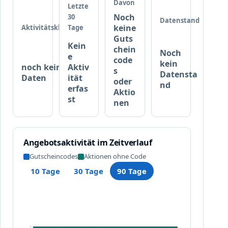
Davon
r
t
Letzte
t
Noch
30
e
Datenstand
e
keine
Aktivitätsklasse
Tage
r
Guts
n
,
Kein
chein
P
P
Noch
e
code
o
e
kein
noch keine
Aktiv
s
s
r
Datensta
Daten
ität
oder
t
nd
s
erfas
Aktio
e
o
st
nen
r
n
,
a
P
l
o
i
Angebotsaktivität im Zeitverlauf
s
s
Gutscheincodes
Aktionen ohne Code
t
i
10 Tage
30 Tage
90 Tage
e
e
r
r
S
t
e
e
t
n
5