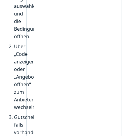
auswählen
und
die
Bedingungen
öffnen.
Über
„Code
anzeigen“
oder
„Angebot
öffnen“
zum
Anbieter
wechseln.
Gutscheincode,
falls
vorhanden,