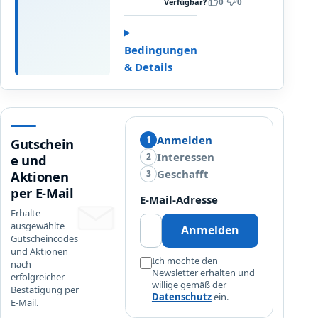
Shop
e
Verfügbar?
0
0
ü
t
prüfen.
l
r
d
t
d
e
Bedingungen
i
c
& Details
e
k
E
e
i
n
n
b
t
e
Anmelden
1
Gutschein
r
i
Interessen
2
e und
a
B
Geschafft
3
Aktionen
g
l
per E-Mail
u
E-Mail-Adresse
u
n
Erhalte
m
ausgewählte
g
Anmelden
i
Gutscheincodes
z
x
und Aktionen
u
Ich möchte den
x
nach
Newsletter erhalten und
m
erfolgreicher
!
willige gemäß der
Bestätigung per
N
Datenschutz
ein.
E-Mail.
e