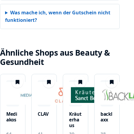
Was mache ich, wenn der Gutschein nicht
funktioniert?
Ähnliche Shops aus Beauty &
Gesundheit
merken
merken
merken
merken
Medi
CLAV
Kräut
backl
akos
erha
axx
us
64
41
39
38