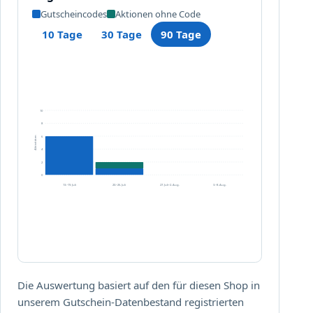
p
Gutscheincodes
Aktionen ohne Code
h
a
10 Tage
30 Tage
90 Tage
r
m
.
d
e
10
8
6
Aktivitäten
4
2
0
13.–19. Juli
20.–26. Juli
27. Juli–2. Aug.
3.–8. Aug.
Die Auswertung basiert auf den für diesen Shop in
unserem Gutschein-Datenbestand registrierten