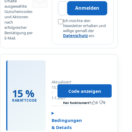
Erhalte
ausgewählte
Anmelden
Gutscheincodes
und Aktionen
Ich möchte den
nach
Newsletter erhalten und
erfolgreicher
willige gemäß der
Bestätigung per
Datenschutz
ein.
E-Mail.
E
S
N
Aktualisiert
1
15.7.2026
5
15 %
Code anzeigen
Bis
P
1.1.2027
RABATTCODE
r
Hat funktioniert?
0
0
o
z
Bedingungen
e
& Details
n