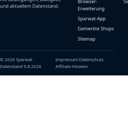
Browser-
Si
und aktuellem Datenstand.
Erweiterung
Sparwat-App
Gemerkte Shops
Sitemap
© 2026 Sparwat
·
Impressum
·
Datenschutz
·
Datenstand
9.8.2026
Affiliate-Hinweis