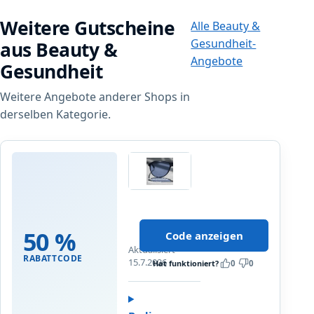
Weitere Gutscheine
Alle Beauty &
Gesundheit-
aus Beauty &
Angebote
Gesundheit
Weitere Angebote anderer Shops in
derselben Kategorie.
brille24
5
0
50 %
Code anzeigen
%
Aktualisiert
R
RABATTCODE
15.7.2026
Hat funktioniert?
0
0
a
b
a