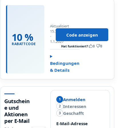
o
1
r
0
e
%
Aktualisiert
R
15.7.2026
a
10 %
Code anzeigen
Bis
b
1.1.2027
RABATTCODE
a
Hat funktioniert?
0
0
t
t
Bedingungen
a
& Details
u
f
M
o
r
Anmelden
1
Gutschein
e
Interessen
2
e und
Geschafft
3
Aktionen
per E-Mail
E-Mail-Adresse