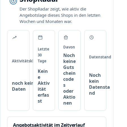
c
a
I
h
r
Der ShopRadar zeigt, wie aktiv die
T
!
.
Angebotslage dieses Shops in den letzten
Y
Wochen und Monaten war.
P
r
o
d
u
Davon
Letzte
k
Noch
30
Datenstand
t
keine
Aktivitätsklasse
Tage
e
Guts
Kein
b
chein
Noch
e
e
code
kein
noch keine
Aktiv
i
s
Datensta
Daten
ität
c
oder
nd
erfas
Aktio
a
st
nen
n
d
r
o
Angebotsaktivität im Zeitverlauf