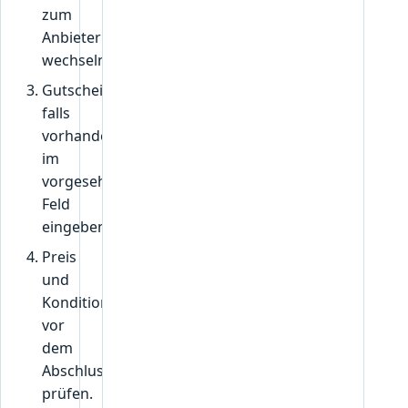
zum
Anbieter
wechseln.
Gutscheincode,
falls
vorhanden,
im
vorgesehenen
Feld
eingeben.
Preis
und
Konditionen
vor
dem
Abschluss
prüfen.