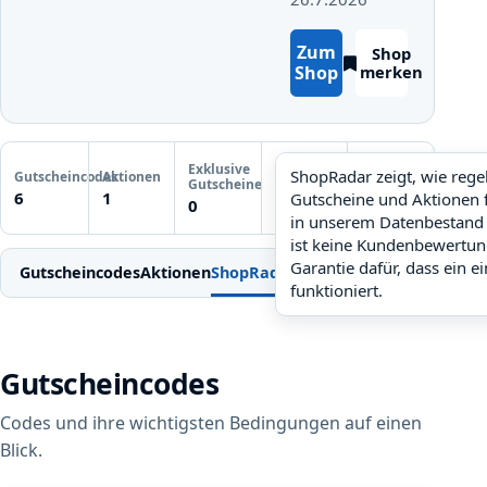
Zum
Shop
Shop
merken
Letzte
Exklusive
Gutscheinprüfung
ShopRadar zeigt, wie reg
Gutscheincodes
Aktionen
ShopRadar
Gutscheine
Noch keine
6
1
Gutscheine und Aktionen 
noch keine Daten
0
Prüfung
in unserem Datenbestand 
ist keine Kundenbewertun
Garantie dafür, dass ein e
Gutscheincodes
Aktionen
ShopRadar
Weitere Gutscheine
Einl
funktioniert.
Gutscheincodes
Codes und ihre wichtigsten Bedingungen auf einen
Blick.