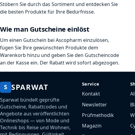
Stöbern Sie durch das Sortiment und entdecken Sie
die besten Produkte für Ihre Bedürfnisse.
Wie man Gutscheine einlöst
Um einen Gutschein bei Ascopharm einzulösen,
fügen Sie Ihre gewünschten Produkte dem
Warenkorb hinzu und geben Sie den Gutscheincode
an der Kasse ein. Der Rabatt wird sofort abgezogen.
Service
S
SPARWAT
S
Kontakt
Al
Sparwat bündelt geprüfte
Newsletter
Bl
Gutscheine, Rabattcodes und
Angebote aus veröffentlichten
Prüfmethodik
W
Onlineshops — von Mode und
Magazin
C
Technik bis Reise und Wohnen,
mit Bedingungen, Gültigkeit