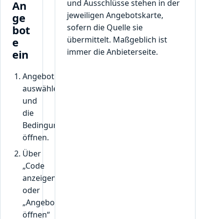
und Ausschlüsse stehen in der
An
jeweiligen Angebotskarte,
ge
sofern die Quelle sie
bot
übermittelt. Maßgeblich ist
e
immer die Anbieterseite.
ein
Angebot
auswählen
und
die
Bedingungen
öffnen.
Über
„Code
anzeigen“
oder
„Angebot
öffnen“