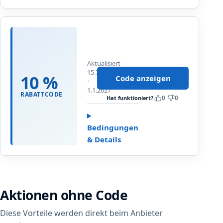
t
R
a
1
b
0
a
%
t
Aktualisiert
R
t
15.7.2026
a
10 %
Code anzeigen
Bis
b
1.1.2027
RABATTCODE
a
Hat funktioniert?
0
0
t
t
Bedingungen
a
& Details
u
f
E
S
N
Aktionen ohne Code
Diese Vorteile werden direkt beim Anbieter