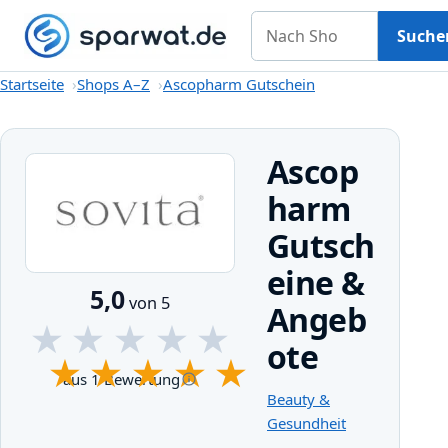
Nach Shop suchen
Gutscheine
Shops A–Z
Kategorien
Magazin
Suche
Startseite
Startseite
Shops A–Z
Ascopharm Gutschein
Ascop
harm
Gutsch
eine &
5,0
von 5
Angeb
★
★
★
★
★
ote
★
★
★
★
★
aus 1 Bewertung
Beauty &
Gesundheit