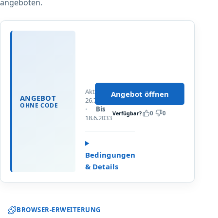
angeboten.
A
n
g
Produkte
e
kurzes
b
MHD
o
Aktualisiert
STARK
Angebot öffnen
ANGEBOT
t
26.7.2026
REDUZIERT
OHNE CODE
Bis
e
Verfügbar?
0
0
18.6.2033
Bedingungen
& Details
Sparwat Browser-Erweiterung und
BROWSER-ERWEITERUNG