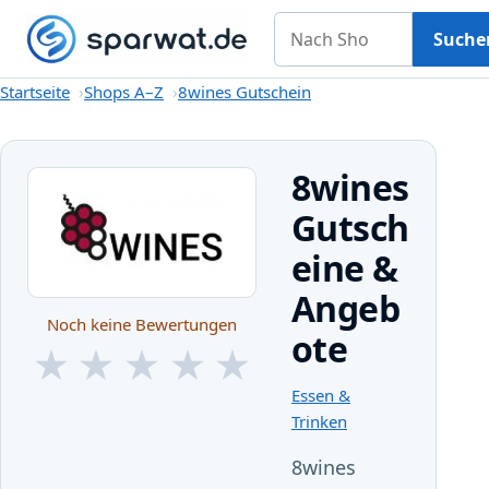
Nach Shop suchen
Gutscheine
Shops A–Z
Kategorien
Magazin
Suche
Startseite
Startseite
Shops A–Z
8wines Gutschein
8wines
Gutsch
eine &
Angeb
Noch keine Bewertungen
ote
★
★
★
★
★
★
★
★
★
★
Essen &
Trinken
8wines