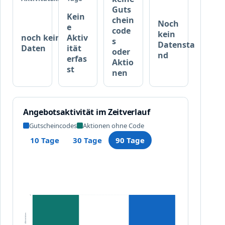
g
W
Guts
t
Kein
a
chein
Noch
e
w
r
code
kein
noch keine
Aktiv
i
e
s
Datensta
Daten
ität
r
n
oder
nd
erfas
d
Aktio
k
st
.
nen
o
r
b
Angebotsaktivität im Zeitverlauf
Gutscheincodes
Aktionen ohne Code
10 Tage
30 Tage
90 Tage
1
Aktivitäten