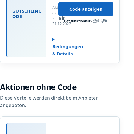
€10
n
Aktualisiert
bei
Code anzeigen
GUTSCHEINC
d
8.8.2026
Bestellungen
ODE
Bis
e
Hat funktioniert?
0
0
über
31.12.2027
n
€100
-
mit
G
dem
u
Bedingungen
Gutscheincode,
t
& Details
der
s
Ihnen
c
nach
h
dem
e
Klick
Aktionen ohne Code
i
angezeigt
n
wird
Diese Vorteile werden direkt beim Anbieter
c
o
angeboten.
d
e
G
r