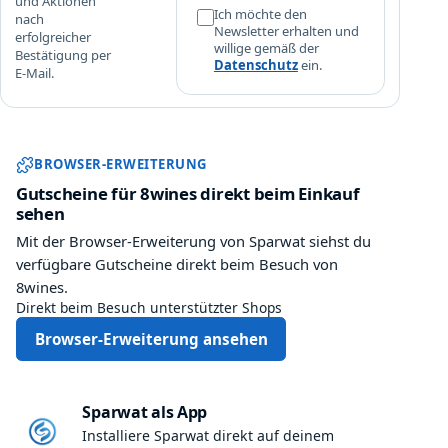
und Aktionen
Ich möchte den
nach
Newsletter erhalten und
erfolgreicher
willige gemäß der
Bestätigung per
Datenschutz
ein.
E-Mail.
Sparwat Browser-Erweiterung und
BROWSER-ERWEITERUNG
Gutscheine für 8wines direkt beim Einkauf
sehen
Mit der Browser-Erweiterung von Sparwat siehst du
verfügbare Gutscheine direkt beim Besuch von
8wines.
Direkt beim Besuch unterstützter Shops
Browser-Erweiterung ansehen
Sparwat als App
Installiere Sparwat direkt auf deinem