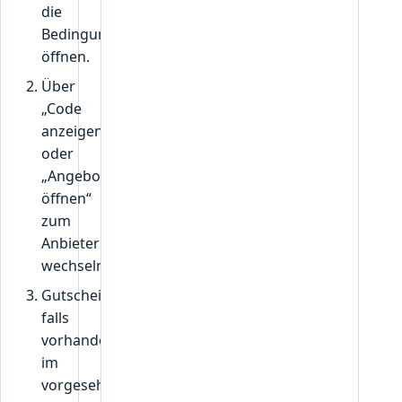
die
Bedingungen
öffnen.
Über
„Code
anzeigen“
oder
„Angebot
öffnen“
zum
Anbieter
wechseln.
Gutscheincode,
falls
vorhanden,
im
vorgesehenen