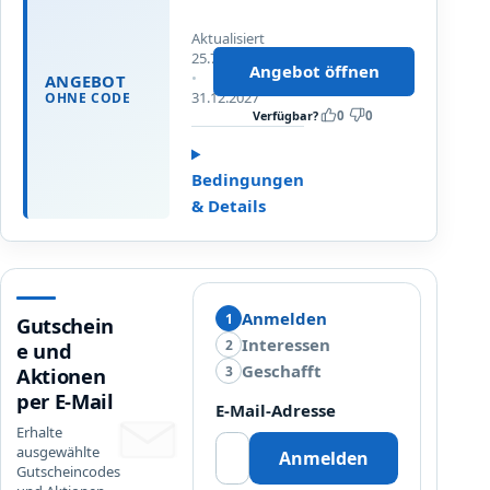
a
Aktualisiert
t
25.7.2026
i
Angebot öffnen
Bis
ANGEBOT
s
31.12.2027
OHNE CODE
L
Verfügbar?
0
0
i
e
Bedingungen
f
& Details
e
r
u
n
g
Anmelden
1
Gutschein
Interessen
2
e und
Geschafft
3
Aktionen
per E-Mail
E-Mail-Adresse
Erhalte
ausgewählte
Anmelden
Gutscheincodes