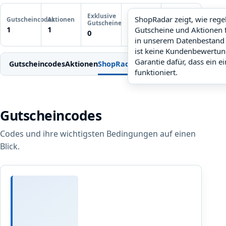
Letzte
Exklusive
Gutscheinprüfung
ShopRadar zeigt, wie reg
Gutscheincodes
Aktionen
ShopRadar
Gutscheine
Noch keine
1
1
Gutscheine und Aktionen 
noch keine Daten
0
Prüfung
in unserem Datenbestand 
ist keine Kundenbewertun
Garantie dafür, dass ein e
Gutscheincodes
Aktionen
ShopRadar
Weitere Gutscheine
Einl
funktioniert.
Gutscheincodes
Codes und ihre wichtigsten Bedingungen auf einen
Blick.
N
e
u
Neukunden
k
sparen
u